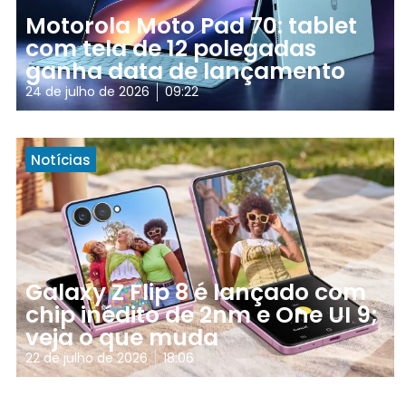
Motorola Moto Pad 70: tablet
com tela de 12 polegadas
ganha data de lançamento
24 de julho de 2026
09:22
Notícias
Galaxy Z Flip 8 é lançado com
chip inédito de 2nm e One UI 9;
veja o que muda
22 de julho de 2026
18:06