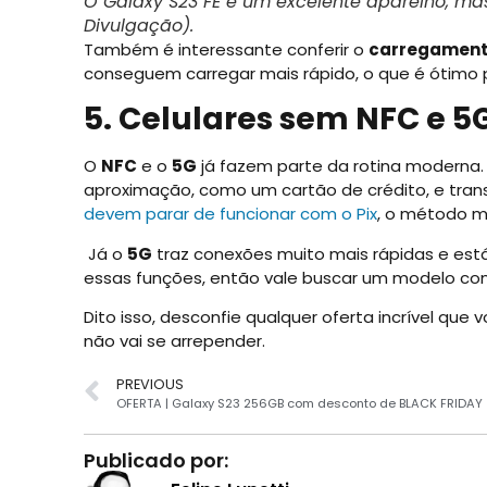
O Galaxy S23 FE é um excelente aparelho, m
Divulgação).
Também é interessante conferir o
carregament
conseguem carregar mais rápido, o que é ótimo
5. Celulares sem NFC e 5
O
NFC
e o
5G
já fazem parte da rotina moderna
aproximação, como um cartão de crédito, e trans
devem parar de funcionar com o Pix
, o método ma
Já o
5G
traz conexões muito mais rápidas e está
essas funções, então vale buscar um modelo com
Dito isso, desconfie qualquer oferta incrível que 
não vai se arrepender.
PREVIOUS
OFERTA | Galaxy S23 256GB com desconto de BLACK FRIDAY
Publicado por: