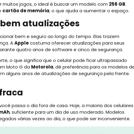
ar muitos jogos, o ideal é buscar um modelo com
256 GB
.
te
cartão de memória
, o que ajuda a aumentar o espaço.
cebem atualizações
ncionar bem e seguro ao longo do tempo. Elas trazem
nça. A
Apple
costuma oferecer atualizações para seus
arante quatro anos de software e cinco de segurança.
 o que significa que o celular pode ficar ultrapassado
 um Moto G da
Motorola
, dê preferência para os modelos d
m alguns anos de atualizações de segurança pela frente.
 fraca
ocê passa o dia fora de casa. Hoje, a maioria dos celulares
 mAh
, suficiente para um dia de uso moderado. Modelos
ados várias vezes ao dia, o que pode ser inconveniente.