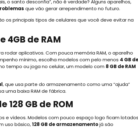
is, o santo desconfia”, não é verdade? Alguns aparelhos,
roblemas
que vão gerar arrependimento no futuro.
o os principais tipos de celulares que você deve evitar na
de 4GB de RAM
ra rodar aplicativos. Com pouca memória RAM, o aparelho
esempenho mínimo, escolha modelos com pelo menos
4 GB d
smo tempo ou joga no celular, um modelo com
8 GB de RAM
al
, que usa parte do armazenamento como uma “ajuda”
a uma baixa RAM de fábrica.
de 128 GB de ROM
os e vídeos. Modelos com pouco espaço logo ficam lotado
um uso básico,
128 GB de armazenamento
já são