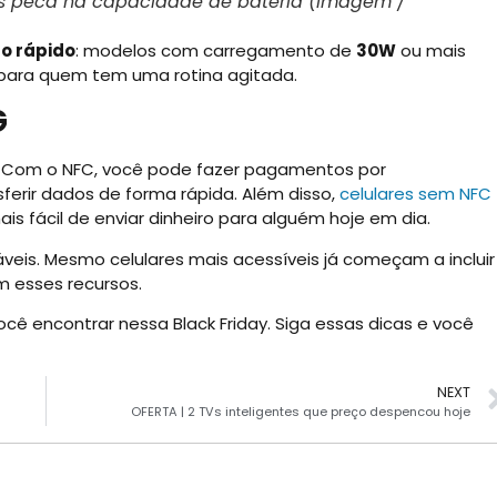
as peca na capacidade de bateria (Imagem /
o rápido
: modelos com carregamento de
30W
ou mais
 para quem tem uma rotina agitada.
G
. Com o NFC, você pode fazer pagamentos por
ferir dados de forma rápida. Além disso,
celulares sem NFC
is fácil de enviar dinheiro para alguém hoje em dia.
veis. Mesmo celulares mais acessíveis já começam a incluir
 esses recursos.
você encontrar nessa Black Friday. Siga essas dicas e você
NEXT
OFERTA | 2 TVs inteligentes que preço despencou hoje