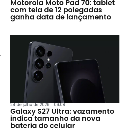
Motorola Moto Pad 70: tablet
com tela de 12 polegadas
ganha data de lançamento
e
24 de julho de 2026
09:08
s
Galaxy S27 Ultra: vazamento
indica tamanho da nova
bateria do celular