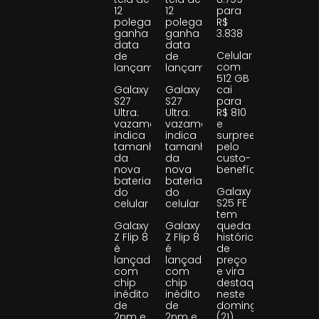
12
12
para
polegadas
polegadas
R$
ganha
ganha
3.838
data
data
Celular
de
de
com
lançamento
lançamento
512 GB
Galaxy
Galaxy
cai
S27
S27
para
Ultra:
Ultra:
R$ 810
vazamento
vazamento
e
indica
indica
surpreende
tamanho
tamanho
pelo
da
da
custo-
nova
nova
benefício
bateria
bateria
Galaxy
do
do
S25 FE
celular
celular
tem
Galaxy
Galaxy
queda
Z Flip 8
Z Flip 8
histórica
é
é
de
lançado
lançado
preço
com
com
e vira
chip
chip
destaque
inédito
inédito
neste
de
de
domingo
2nm e
2nm e
(21)