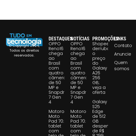
DESTAQUES
NOTÍCIAS
PROMOÇÕES
LINKS
OPPO
OPPO
Shopee
Contato
© Copyright 2024,
Reno16
Reno16
derruba
Todos os direitos
chega
chega
o
Anuncie
reservados.
ao
ao
preço
Quem
Brasil
Brasil
do
com
com
Galaxy
somos
quatro
quatro
A26
câmeras
câmeras
256
de 50
de 50
GB;
MP e
MP e
veja a
Snapdragon
Snapdragon
oferta
7 Gen
7 Gen
Galaxy
4
4
S25
Motorola
Motorola
Edge
Moto
Moto
de 512
Pad 70:
Pad 70:
GB
tablet
tablet
despenca
com
com
de R$
tela de
tela de
8.799