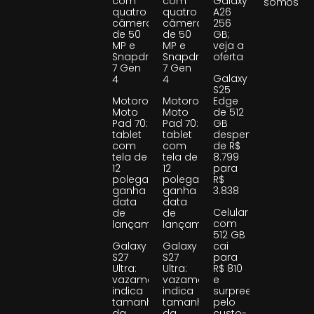
com
com
Galaxy
somos
quatro
quatro
A26
câmeras
câmeras
256
de 50
de 50
GB;
MP e
MP e
veja a
Snapdragon
Snapdragon
oferta
7 Gen
7 Gen
Galaxy
4
4
S25
Motorola
Motorola
Edge
Moto
Moto
de 512
Pad 70:
Pad 70:
GB
tablet
tablet
despenca
com
com
de R$
tela de
tela de
8.799
12
12
para
polegadas
polegadas
R$
ganha
ganha
3.838
data
data
Celular
de
de
com
lançamento
lançamento
512 GB
Galaxy
Galaxy
cai
S27
S27
para
Ultra:
Ultra:
R$ 810
vazamento
vazamento
e
indica
indica
surpreende
tamanho
tamanho
pelo
da
da
custo-