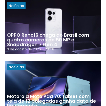
Notícias
OPPO Reno16 chega ao Brasil com
quatro câmeras de 50 MP e
Snapdragon 7 Gen 4
3 de agosto de 2026
20:48
Notícias
Motorola Moto Pad 70: tablet com
tela de 12 polegadas ganha data de
lançamento