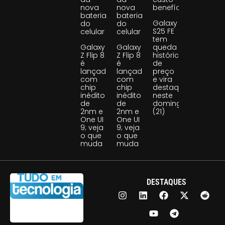
nova
nova
benefício
bateria
bateria
Galaxy
do
do
S25 FE
celular
celular
tem
Galaxy
Galaxy
queda
Z Flip 8
Z Flip 8
histórica
é
é
de
lançado
lançado
preço
com
com
e vira
chip
chip
destaque
inédito
inédito
neste
de
de
domingo
2nm e
2nm e
(21)
One UI
One UI
9; veja
9; veja
o que
o que
muda
muda
DESTAQUES