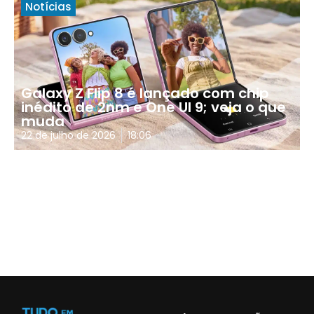
Notícias
Galaxy Z Flip 8 é lançado com chip
inédito de 2nm e One UI 9; veja o que
muda
22 de julho de 2026
18:06