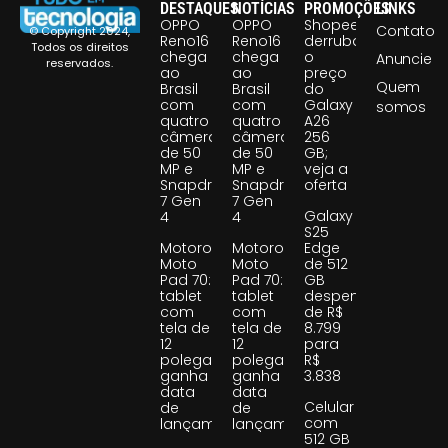
DESTAQUES
NOTÍCIAS
PROMOÇÕES
LINKS
OPPO
OPPO
Shopee
Contato
© Copyright 2024,
Reno16
Reno16
derruba
Todos os direitos
chega
chega
o
Anuncie
reservados.
ao
ao
preço
Quem
Brasil
Brasil
do
com
com
Galaxy
somos
quatro
quatro
A26
câmeras
câmeras
256
de 50
de 50
GB;
MP e
MP e
veja a
Snapdragon
Snapdragon
oferta
7 Gen
7 Gen
Galaxy
4
4
S25
Motorola
Motorola
Edge
Moto
Moto
de 512
Pad 70:
Pad 70:
GB
tablet
tablet
despenca
com
com
de R$
tela de
tela de
8.799
12
12
para
polegadas
polegadas
R$
ganha
ganha
3.838
data
data
Celular
de
de
com
lançamento
lançamento
512 GB