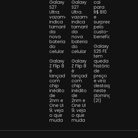
Galaxy
Galaxy
cai
S27
S27
para
Ultra:
Ultra:
R$ 810
vazamento
vazamento
e
indica
indica
surpreende
tamanho
tamanho
pelo
da
da
custo-
nova
nova
benefício
bateria
bateria
Galaxy
do
do
S25 FE
celular
celular
tem
Galaxy
Galaxy
queda
Z Flip 8
Z Flip 8
histórica
é
é
de
lançado
lançado
preço
com
com
e vira
chip
chip
destaque
inédito
inédito
neste
de
de
domingo
2nm e
2nm e
(21)
One UI
One UI
9; veja
9; veja
o que
o que
muda
muda