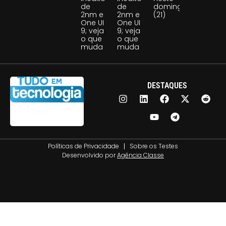
de
de
domingo
2nm e
2nm e
(21)
One UI
One UI
9; veja
9; veja
o que
o que
muda
muda
DESTAQUES
Políticas de Privacidade
Sobre os Testes
Desenvolvido por
Agência Classe