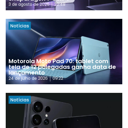
3 de agosto de 2026
20:48
Notícias
Motorola Moto Pad 70: tablet com
tela de 12 polegadas ganha data de
lançamento
24 de julho de 2026
09:22
Notícias