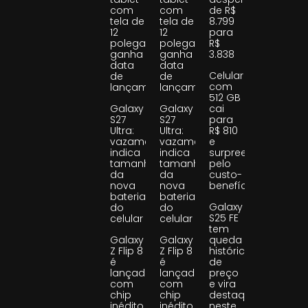
com
com
de R$
tela de
tela de
8.799
12
12
para
polegadas
polegadas
R$
ganha
ganha
3.838
data
data
Celular
de
de
com
lançamento
lançamento
512 GB
Galaxy
Galaxy
cai
S27
S27
para
Ultra:
Ultra:
R$ 810
vazamento
vazamento
e
indica
indica
surpreende
tamanho
tamanho
pelo
da
da
custo-
nova
nova
benefício
bateria
bateria
Galaxy
do
do
S25 FE
celular
celular
tem
Galaxy
Galaxy
queda
Z Flip 8
Z Flip 8
histórica
é
é
de
lançado
lançado
preço
com
com
e vira
chip
chip
destaque
inédito
inédito
neste