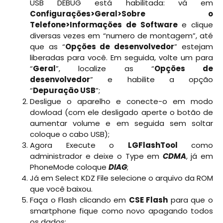
USB DEBUG está habilitada: vá em
Configurações>Geral>Sobre o
Telefone>Informações de Software
e clique
diversas vezes em “numero de montagem”, até
que as “
Opções de desenvolvedor
” estejam
liberadas para você. Em seguida, volte um para
“
Geral
”, localize as “
Opções de
desenvolvedor
” e habilite a opção
“
Depuração USB
”;
Desligue o aparelho e conecte-o em modo
dowload (com ele desligado aperte o botão de
aumentar volume e em seguida sem soltar
coloque o cabo USB);
Agora Execute o
LGFlashTool
como
administrador e deixe o Type em
CDMA
, já em
PhoneMode coloque
DIAG
;
Já em Select KDZ File selecione o arquivo da ROM
que você baixou.
Faça o Flash clicando em
CSE Flash
para que o
smartphone fique como novo apagando todos
os dados;