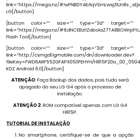
link=”https://mega.nz/#!wFNBDY4b!IqVSmLwsjZlUn8s_sEj
LG[/button]
[button color=”” size=”” type=”3d” target=””
link=”https://mega.nz/#!EdNCEBzI!ZaboIaZ7TA8BOWrpFt
Flash Tool[/button]
[button color=”” size=”” type=”3d” target=””
link=”http://csmgdl.lgmobile.com/dn/downloader.dev?
fileKey=FWD6ARF552GFAPX050FEHYH/H815P20a_00_0504.
KDZ Android 6.0[/button]
ATENÇÃO
: Faça Backup dos dados, pois tudo será
apagado do seu LG G4 após o processo de
instalação.
ATENÇÃO 2
: ROM compatível apenas com LG G4
H815P.
TUTORIAL DE INSTALAÇÃO
No smartphone, certifique-se de que a opção