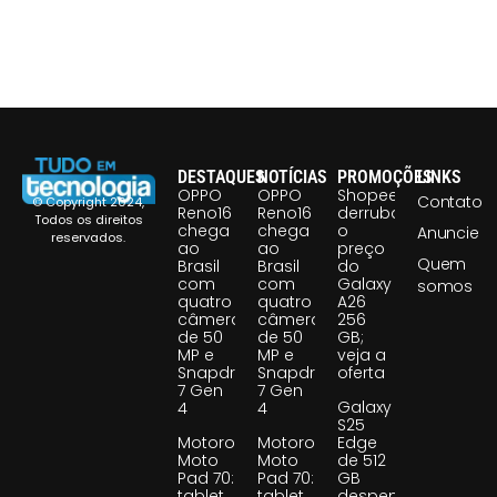
DESTAQUES
NOTÍCIAS
PROMOÇÕES
LINKS
OPPO
OPPO
Shopee
Contato
© Copyright 2024,
Reno16
Reno16
derruba
Todos os direitos
chega
chega
o
Anuncie
reservados.
ao
ao
preço
Quem
Brasil
Brasil
do
com
com
Galaxy
somos
quatro
quatro
A26
câmeras
câmeras
256
de 50
de 50
GB;
MP e
MP e
veja a
Snapdragon
Snapdragon
oferta
7 Gen
7 Gen
Galaxy
4
4
S25
Motorola
Motorola
Edge
Moto
Moto
de 512
Pad 70:
Pad 70:
GB
tablet
tablet
despenca