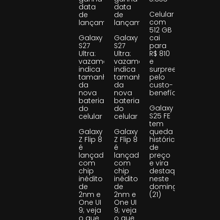
data
data
Celular
de
de
com
lançamento
lançamento
512 GB
Galaxy
Galaxy
cai
S27
S27
para
Ultra:
Ultra:
R$ 810
vazamento
vazamento
e
indica
indica
surpreende
tamanho
tamanho
pelo
da
da
custo-
nova
nova
benefício
bateria
bateria
Galaxy
do
do
S25 FE
celular
celular
tem
Galaxy
Galaxy
queda
Z Flip 8
Z Flip 8
histórica
é
é
de
lançado
lançado
preço
com
com
e vira
chip
chip
destaque
inédito
inédito
neste
de
de
domingo
2nm e
2nm e
(21)
One UI
One UI
9; veja
9; veja
o que
o que