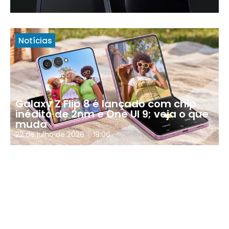
Notícias
Galaxy Z Flip 8 é lançado com chip
inédito de 2nm e One UI 9; veja o que
muda
22 de julho de 2026
18:06