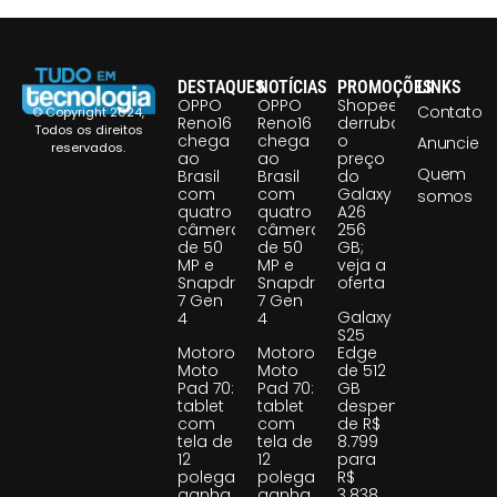
DESTAQUES
NOTÍCIAS
PROMOÇÕES
LINKS
OPPO
OPPO
Shopee
Contato
© Copyright 2024,
Reno16
Reno16
derruba
Todos os direitos
chega
chega
o
Anuncie
reservados.
ao
ao
preço
Quem
Brasil
Brasil
do
com
com
Galaxy
somos
quatro
quatro
A26
câmeras
câmeras
256
de 50
de 50
GB;
MP e
MP e
veja a
Snapdragon
Snapdragon
oferta
7 Gen
7 Gen
Galaxy
4
4
S25
Motorola
Motorola
Edge
Moto
Moto
de 512
Pad 70:
Pad 70:
GB
tablet
tablet
despenca
com
com
de R$
tela de
tela de
8.799
12
12
para
polegadas
polegadas
R$
ganha
ganha
3.838