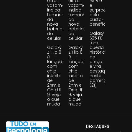
Ultra:
Ultra:
R$ 810
vazamento
vazamento
e
indica
indica
surpreende
tamanho
tamanho
pelo
da
da
custo-
nova
nova
benefício
bateria
bateria
Galaxy
do
do
S25 FE
celular
celular
tem
Galaxy
Galaxy
queda
Z Flip 8
Z Flip 8
histórica
é
é
de
lançado
lançado
preço
com
com
e vira
chip
chip
destaque
inédito
inédito
neste
de
de
domingo
2nm e
2nm e
(21)
One UI
One UI
9; veja
9; veja
o que
o que
muda
muda
DESTAQUES