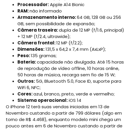
Processador:
Apple A14 Bionic
RAM:
não informado
Armazenamento interno:
64 GB, 128 GB ou 256
GB, sem possibilidade de expansão;
Câmera traseira:
dupla de 12 MP (f/1.6, principal)
+ 12 MP (f/2.4, ultrawide);
Câmera frontal:
12 MP (f/2.2);
Dimensões:
131,5 x 64,2 x 7,4 mm (AxLxP);
Peso:
135 gramas;
Bateria:
capacidade não divulgada. Até 15 horas
de reprodução de vídeo offline, 10 horas online,
50 horas de música, recarga sem fio de 15 W;
Outros:
5G, Bluetooth 5.0, Face ID, suporte para
WiFi 6, NFC;
Cores:
azul, branco, preto, verde e vermelho;
Sistema operacional:
iOS 14
O iPhone 12 terá suas vendas iniciadas em 13 de
Novembro custando a partir de 799 dólares (algo em
torno de R$ 4.468), enquanto modelo mini chega um
pouco antes em 6 de Novembro custando a partir de