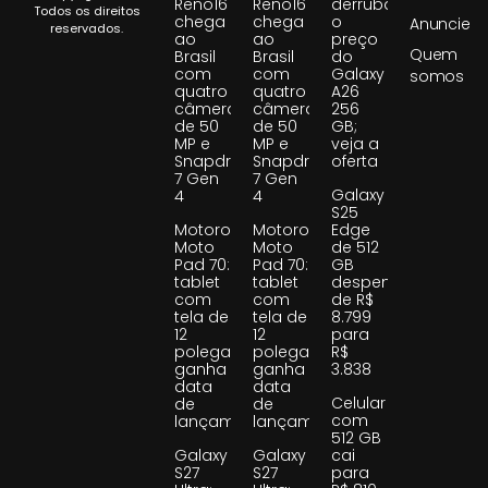
Reno16
Reno16
derruba
Todos os direitos
chega
chega
o
Anuncie
reservados.
ao
ao
preço
Quem
Brasil
Brasil
do
com
com
Galaxy
somos
quatro
quatro
A26
câmeras
câmeras
256
de 50
de 50
GB;
MP e
MP e
veja a
Snapdragon
Snapdragon
oferta
7 Gen
7 Gen
Galaxy
4
4
S25
Motorola
Motorola
Edge
Moto
Moto
de 512
Pad 70:
Pad 70:
GB
tablet
tablet
despenca
com
com
de R$
tela de
tela de
8.799
12
12
para
polegadas
polegadas
R$
ganha
ganha
3.838
data
data
Celular
de
de
com
lançamento
lançamento
512 GB
Galaxy
Galaxy
cai
S27
S27
para