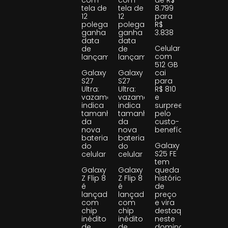
com
com
de R$
tela de
tela de
8.799
12
12
para
polegadas
polegadas
R$
ganha
ganha
3.838
data
data
Celular
de
de
com
lançamento
lançamento
512 GB
Galaxy
Galaxy
cai
S27
S27
para
Ultra:
Ultra:
R$ 810
vazamento
vazamento
e
indica
indica
surpreende
tamanho
tamanho
pelo
da
da
custo-
nova
nova
benefício
bateria
bateria
Galaxy
do
do
S25 FE
celular
celular
tem
Galaxy
Galaxy
queda
Z Flip 8
Z Flip 8
histórica
é
é
de
lançado
lançado
preço
com
com
e vira
chip
chip
destaque
inédito
inédito
neste
de
de
domingo