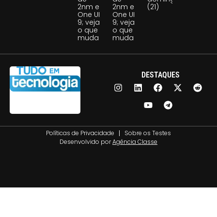
2nm e
2nm e
(21)
One UI
One UI
9; veja
9; veja
o que
o que
muda
muda
DESTAQUES
Políticas de Privacidade
Sobre os Testes
Desenvolvido por
Agência Classe