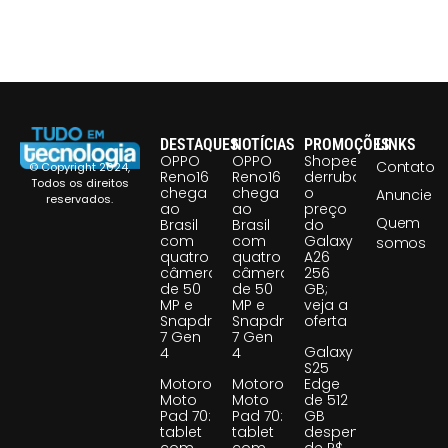
DESTAQUES
NOTÍCIAS
PROMOÇÕES
LINKS
OPPO
OPPO
Shopee
Contato
© Copyright 2024,
Reno16
Reno16
derruba
Todos os direitos
chega
chega
o
Anuncie
reservados.
ao
ao
preço
Quem
Brasil
Brasil
do
com
com
Galaxy
somos
quatro
quatro
A26
câmeras
câmeras
256
de 50
de 50
GB;
MP e
MP e
veja a
Snapdragon
Snapdragon
oferta
7 Gen
7 Gen
Galaxy
4
4
S25
Motorola
Motorola
Edge
Moto
Moto
de 512
Pad 70:
Pad 70:
GB
tablet
tablet
despenca