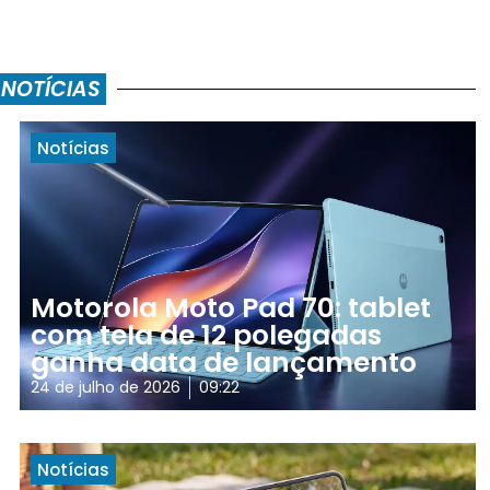
 NOTÍCIAS
Notícias
Motorola Moto Pad 70: tablet
com tela de 12 polegadas
ganha data de lançamento
24 de julho de 2026
09:22
Notícias