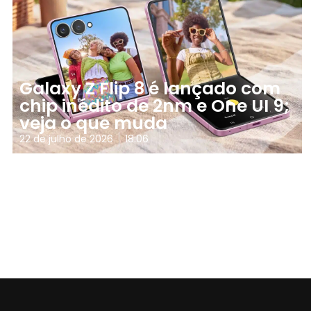
Galaxy Z Flip 8 é lançado com
chip inédito de 2nm e One UI 9;
veja o que muda
22 de julho de 2026
18:06