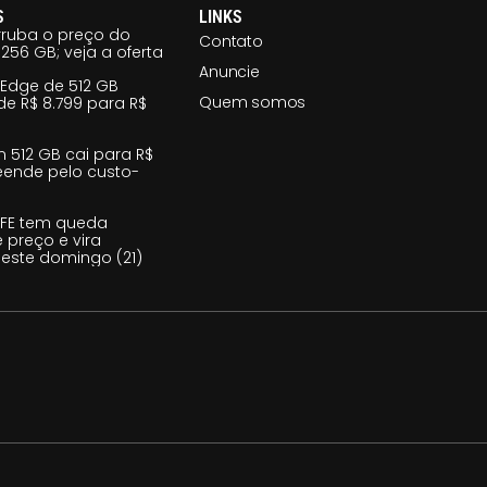
S
LINKS
ruba o preço do
Contato
256 GB; veja a oferta
Anuncie
 Edge de 512 GB
Quem somos
e R$ 8.799 para R$
m 512 GB cai para R$
reende pelo custo-
 FE tem queda
e preço e vira
este domingo (21)