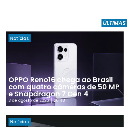
ÚLTIMAS
Notícias
OPPO Reno16 chega ao Brasil
com quatro câmeras de 50 MP
e Snapdragon 7 Gen 4
3 de agosto de 2026
20:48
Notícias