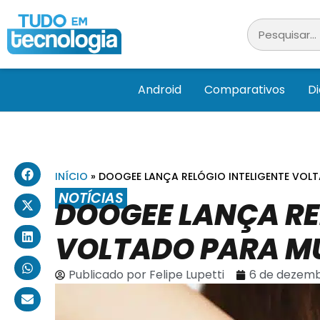
Android
Comparativos
D
INÍCIO
»
DOOGEE LANÇA RELÓGIO INTELIGENTE VOL
NOTÍCIAS
DOOGEE LANÇA RE
VOLTADO PARA M
Publicado por
Felipe Lupetti
6 de dezemb