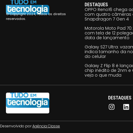
DESTAQUES
OPPO Reno16 chega ao
com quatro câmeras 
© Copyright 2024, Todos os direitos
Snapdragon 7 Gen 4
reservados.
Motorola Moto Pad 70: 
com tela de 12 poleg
data de lançamento
Galaxy S27 Ultra: vaz
indica tamanho da no
do celular
Galaxy Z Flip 8 é lan
chip inédito de 2nm e 
veja o que muda
DESTAQUES
Desenvolvido por
Agência Classe