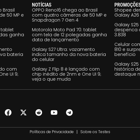
NOTÍCIAS
PROMOÇÕE
 Brasil
OPPO Reno16 chega ao Brasil
Shopee der
de 50 MP e
com quatro câmeras de 50 MP e
Galaxy A26 
Snapdragon 7 Gen 4
Galaxy S25
tablet
Motorola Moto Pad 70: tablet
despenca d
adas ganha
com tela de 12 polegadas ganha
3.838
data de lançamento
Celular co
amento
Galaxy S27 Ultra: vazamento
810 e surp
va bateria
indica tamanho da nova bateria
benefício
do celular
Galaxy S25
çado com
Galaxy Z Flip 8 é lançado com
histórica d
One UI 9;
chip inédito de 2nm e One UI 9;
destaque n
veja o que muda
Políticas de Privacidade
Sobre os Testes