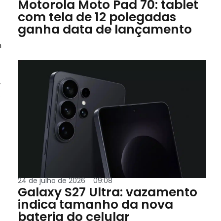
Motorola Moto Pad 70: tablet
com tela de 12 polegadas
ganha data de lançamento
m
r
e
24 de julho de 2026
09:08
Galaxy S27 Ultra: vazamento
indica tamanho da nova
bateria do celular