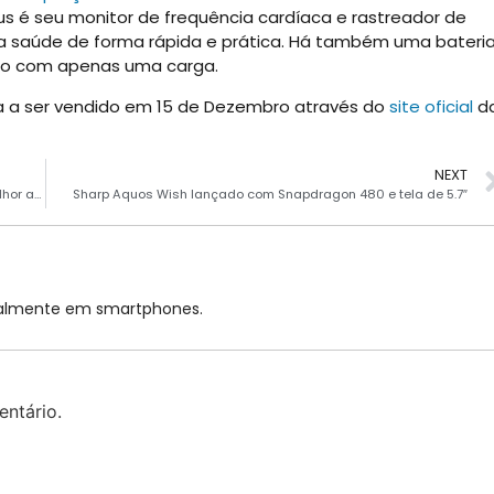
 é seu monitor de frequência cardíaca e rastreador de
ua saúde de forma rápida e prática. Há também uma bateri
uso com apenas uma carga.
 a ser vendido em 15 de Dezembro através do
site oficial
d
NEXT
Motorola Edge 20 Pro com Snapdragon 870, 12 GB RAM é melhor até R$ 3 mil
Sharp Aquos Wish lançado com Snapdragon 480 e tela de 5.7″
cialmente em smartphones.
ntário.