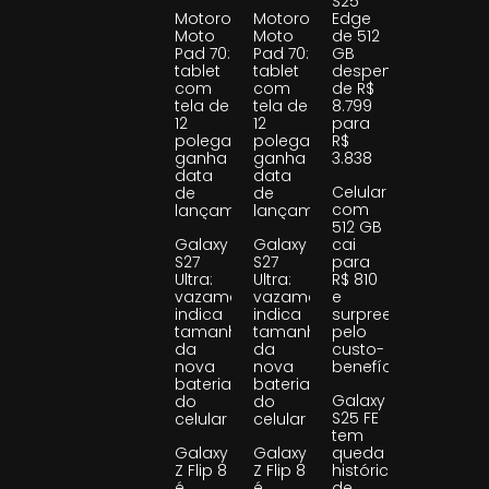
S25
Motorola
Motorola
Edge
Moto
Moto
de 512
Pad 70:
Pad 70:
GB
tablet
tablet
despenca
com
com
de R$
tela de
tela de
8.799
12
12
para
polegadas
polegadas
R$
ganha
ganha
3.838
data
data
Celular
de
de
com
lançamento
lançamento
512 GB
Galaxy
Galaxy
cai
S27
S27
para
Ultra:
Ultra:
R$ 810
vazamento
vazamento
e
indica
indica
surpreende
tamanho
tamanho
pelo
da
da
custo-
nova
nova
benefício
bateria
bateria
Galaxy
do
do
S25 FE
celular
celular
tem
Galaxy
Galaxy
queda
Z Flip 8
Z Flip 8
histórica
é
é
de