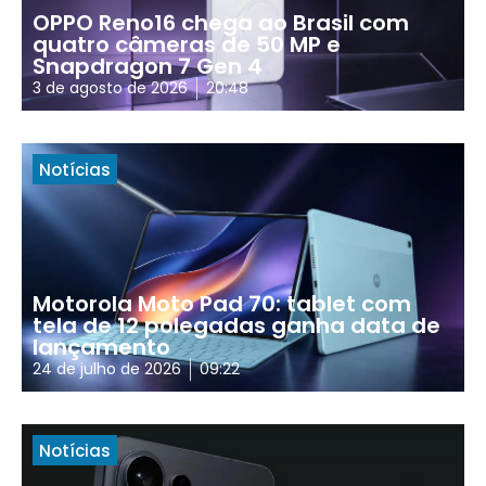
OPPO Reno16 chega ao Brasil com
quatro câmeras de 50 MP e
Snapdragon 7 Gen 4
3 de agosto de 2026
20:48
Notícias
Motorola Moto Pad 70: tablet com
tela de 12 polegadas ganha data de
lançamento
24 de julho de 2026
09:22
Notícias