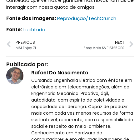
conteúdo que vemos e ganharemos novas formas de
interagir com nossa quota de amigos.
Fonte das Imagens:
Reprodução/TechCrunch
Fonte:
techtudo
PREVIOUS
NEXT
MSI Enjoy 71
Sony Vaio SVE15125CBS
Publicado por:
Rafael Do Nascimento
Cursando Engenharia Elétrica com ênfase em
eletrônica e em telecomunicações, além de
Engenharia Mecânica. Proativo, ágil,
autodidata, com espirito de coletividade e
capacidade de liderança. Capaz de produzir
mais com cada vez menos recursos de forma
sustentável, recorrente, com responsabilidade
social e respeito ao meio-ambiente.
Conhecimento em Hardware de
computadores e em algumas linguagens de