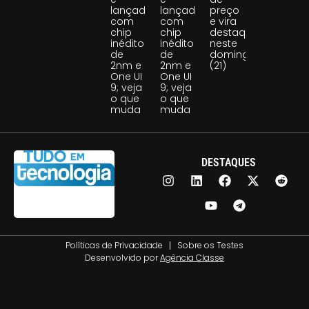
lançado
lançado
preço
com
com
e vira
chip
chip
destaque
inédito
inédito
neste
de
de
domingo
2nm e
2nm e
(21)
One UI
One UI
9; veja
9; veja
o que
o que
muda
muda
DESTAQUES
Políticas de Privacidade
Sobre os Testes
Desenvolvido por
Agência Classe