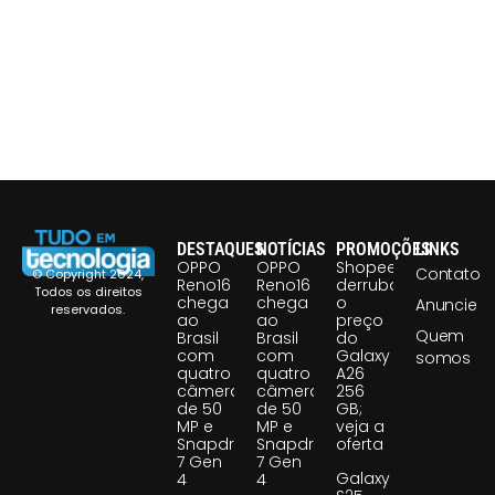
DESTAQUES
NOTÍCIAS
PROMOÇÕES
LINKS
OPPO
OPPO
Shopee
Contato
© Copyright 2024,
Reno16
Reno16
derruba
Todos os direitos
chega
chega
o
Anuncie
reservados.
ao
ao
preço
Quem
Brasil
Brasil
do
com
com
Galaxy
somos
quatro
quatro
A26
câmeras
câmeras
256
de 50
de 50
GB;
MP e
MP e
veja a
Snapdragon
Snapdragon
oferta
7 Gen
7 Gen
Galaxy
4
4