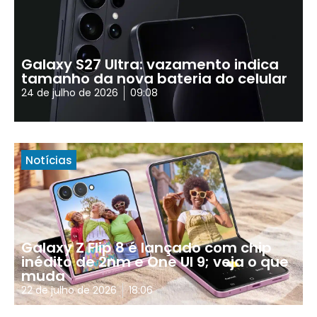
Galaxy S27 Ultra: vazamento indica
tamanho da nova bateria do celular
24 de julho de 2026
09:08
Notícias
Galaxy Z Flip 8 é lançado com chip
inédito de 2nm e One UI 9; veja o que
muda
22 de julho de 2026
18:06