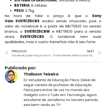
SISTEMA OPERACIONAL
: Windows 8 64bits;
BATERIA
: 6 células;
PESO
: 2.7kg.
Na hora de falar o preço é que o
Sony
Vaio SVE15125CBS
acaba sendo ofuscado, pois o
valor do notebook é a partir de R$1709,10 na versão
branca, o
SVE15125CBW
e R$1799,10 para a versão
cinza,
SVE15125CBS
. O notebook tem suas
qualidades, mas o custo-benefício não é seu forte.
PREVIOUS
NEXT
Facebook pode lançar novo Feed de Notícias
Vídeo Review Nokia Lumia 620
Publicado por:
Thalisson Teixeira
Ex-estudante de Educação Física. Deixei de
seguir carreira de professor de Educação
Física para entrar de vez no mundo dos
Gadgets com o Tudo em Tecnologia. Agora
estudante de Jornalismo no terceiro período,
seja bem-vindo ao Tt!