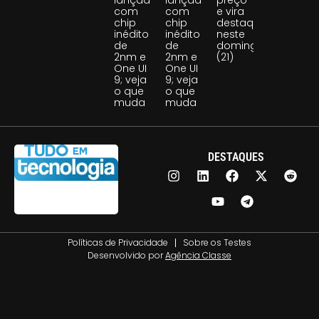
com
com
e vira
chip
chip
destaque
inédito
inédito
neste
de
de
domingo
2nm e
2nm e
(21)
One UI
One UI
9; veja
9; veja
o que
o que
muda
muda
DESTAQUES
Políticas de Privacidade
Sobre os Testes
Desenvolvido por
Agência Classe