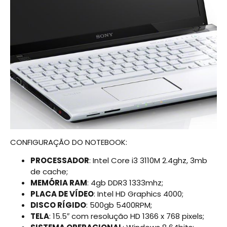
CONFIGURAÇÃO DO NOTEBOOK:
PROCESSADOR
: Intel Core i3 3110M 2.4ghz, 3mb
de cache;
MEMÓRIA RAM
: 4gb DDR3 1333mhz;
PLACA DE VÍDEO
: Intel HD Graphics 4000;
DISCO RÍGIDO
: 500gb 5400RPM;
TELA
: 15.5″ com resolução HD 1366 x 768 pixels;