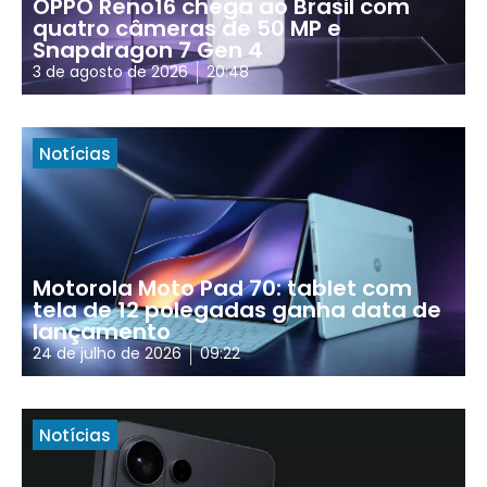
OPPO Reno16 chega ao Brasil com
quatro câmeras de 50 MP e
Snapdragon 7 Gen 4
3 de agosto de 2026
20:48
Notícias
Motorola Moto Pad 70: tablet com
tela de 12 polegadas ganha data de
lançamento
24 de julho de 2026
09:22
Notícias