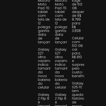
Motorola
Motorola
Edge
Moto
Moto
de 512
Pad 70:
Pad 70:
GB
tablet
tablet
despenca
com
com
de R$
tela de
tela de
8.799
12
12
para
polegadas
polegadas
R$
ganha
ganha
3.838
data
data
Celular
de
de
com
lançamento
lançamento
512 GB
Galaxy
Galaxy
cai
S27
S27
para
Ultra:
Ultra:
R$ 810
vazamento
vazamento
e
indica
indica
surpreende
tamanho
tamanho
pelo
da
da
custo-
nova
nova
benefício
bateria
bateria
Galaxy
do
do
S25 FE
celular
celular
tem
Galaxy
Galaxy
queda
Z Flip 8
Z Flip 8
histórica
é
é
de
lançado
lançado
preço