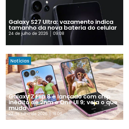
Galaxy S27 Ultra: vazamento indica
tamanho da nova bateria do celular
24 de julho de 2026
09:08
Notícias
Galaxy Z Flip 8 é lançado com chip
inédito de 2nm e One UI 9; veja o que
muda
22 de julho de 2026
18:06