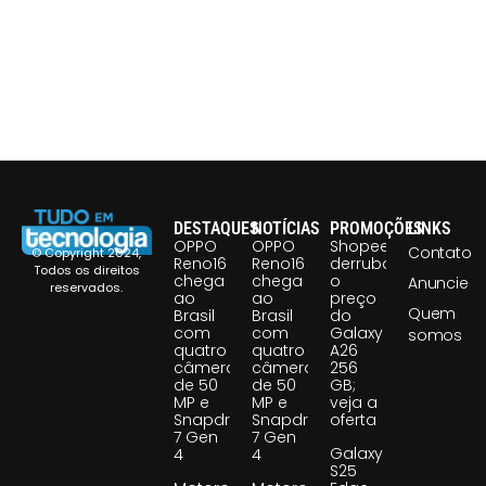
DESTAQUES
NOTÍCIAS
PROMOÇÕES
LINKS
OPPO
OPPO
Shopee
Contato
© Copyright 2024,
Reno16
Reno16
derruba
Todos os direitos
chega
chega
o
Anuncie
reservados.
ao
ao
preço
Quem
Brasil
Brasil
do
com
com
Galaxy
somos
quatro
quatro
A26
câmeras
câmeras
256
de 50
de 50
GB;
MP e
MP e
veja a
Snapdragon
Snapdragon
oferta
7 Gen
7 Gen
Galaxy
4
4
S25