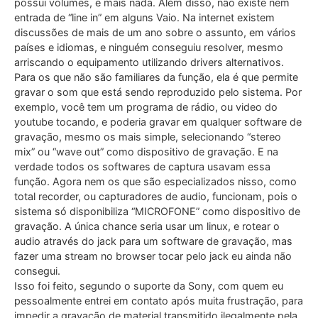
possui volumes, e mais nada. Além disso, não existe nem
entrada de “line in” em alguns Vaio. Na internet existem
discussões de mais de um ano sobre o assunto, em vários
países e idiomas, e ninguém conseguiu resolver, mesmo
arriscando o equipamento utilizando drivers alternativos.
Para os que não são familiares da função, ela é que permite
gravar o som que está sendo reproduzido pelo sistema. Por
exemplo, você tem um programa de rádio, ou video do
youtube tocando, e poderia gravar em qualquer software de
gravação, mesmo os mais simple, selecionando “stereo
mix” ou “wave out” como dispositivo de gravação. E na
verdade todos os softwares de captura usavam essa
função. Agora nem os que são especializados nisso, como
total recorder, ou capturadores de audio, funcionam, pois o
sistema só disponibiliza “MICROFONE” como dispositivo de
gravação. A única chance seria usar um linux, e rotear o
audio através do jack para um software de gravação, mas
fazer uma stream no browser tocar pelo jack eu ainda não
consegui.
Isso foi feito, segundo o suporte da Sony, com quem eu
pessoalmente entrei em contato após muita frustração, para
impedir a gravação de material transmitido ilegalmente pela