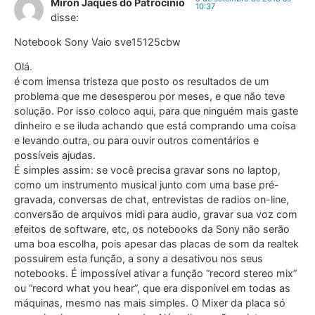
Miron Jaques do Patrocinio
10:37
disse:
Notebook Sony Vaio sve15125cbw
Olá.
é com imensa tristeza que posto os resultados de um
problema que me desesperou por meses, e que não teve
solução. Por isso coloco aqui, para que ninguém mais gaste
dinheiro e se iluda achando que está comprando uma coisa
e levando outra, ou para ouvir outros comentários e
possíveis ajudas.
É simples assim: se você precisa gravar sons no laptop,
como um instrumento musical junto com uma base pré-
gravada, conversas de chat, entrevistas de radios on-line,
conversão de arquivos midi para audio, gravar sua voz com
efeitos de software, etc, os notebooks da Sony não serão
uma boa escolha, pois apesar das placas de som da realtek
possuirem esta função, a sony a desativou nos seus
notebooks. É impossível ativar a função “record stereo mix”
ou “record what you hear”, que era disponível em todas as
máquinas, mesmo nas mais simples. O Mixer da placa só