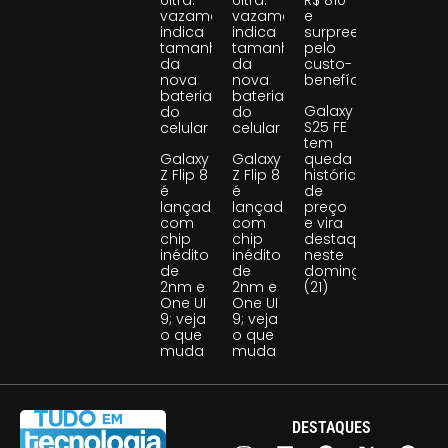
Ultra:
Ultra:
R$ 810
vazamento
vazamento
e
indica
indica
surpreende
tamanho
tamanho
pelo
da
da
custo-
nova
nova
benefício
bateria
bateria
Galaxy
do
do
S25 FE
celular
celular
tem
Galaxy
Galaxy
queda
Z Flip 8
Z Flip 8
histórica
é
é
de
lançado
lançado
preço
com
com
e vira
chip
chip
destaque
inédito
inédito
neste
de
de
domingo
2nm e
2nm e
(21)
One UI
One UI
9; veja
9; veja
o que
o que
muda
muda
DESTAQUES