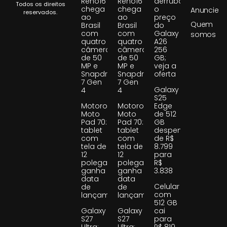
Reno16
Reno16
derruba
Todos os direitos
chega
chega
o
Anuncie
reservados.
ao
ao
preço
Quem
Brasil
Brasil
do
com
com
Galaxy
somos
quatro
quatro
A26
câmeras
câmeras
256
de 50
de 50
GB;
MP e
MP e
veja a
Snapdragon
Snapdragon
oferta
7 Gen
7 Gen
Galaxy
4
4
S25
Motorola
Motorola
Edge
Moto
Moto
de 512
Pad 70:
Pad 70:
GB
tablet
tablet
despenca
com
com
de R$
tela de
tela de
8.799
12
12
para
polegadas
polegadas
R$
ganha
ganha
3.838
data
data
Celular
de
de
com
lançamento
lançamento
512 GB
Galaxy
Galaxy
cai
S27
S27
para