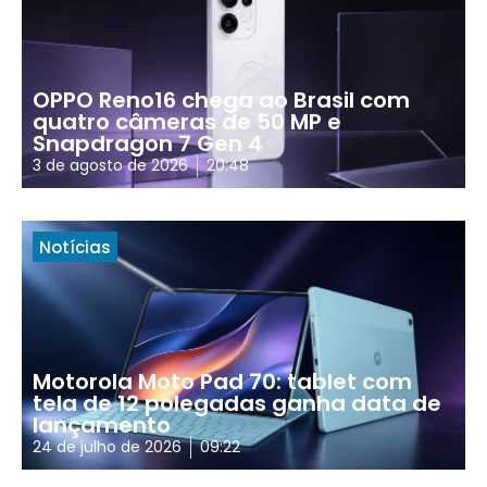
OPPO Reno16 chega ao Brasil com
quatro câmeras de 50 MP e
Snapdragon 7 Gen 4
3 de agosto de 2026
20:48
Notícias
Motorola Moto Pad 70: tablet com
tela de 12 polegadas ganha data de
lançamento
24 de julho de 2026
09:22