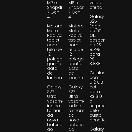
MP e
MP e
veja a
Snapdragon
Snapdragon
oferta
7 Gen
7 Gen
Galaxy
4
4
S25
Motorola
Motorola
Edge
Moto
Moto
de 512
Pad 70:
Pad 70:
GB
tablet
tablet
despenca
com
com
de R$
tela de
tela de
8.799
12
12
para
polegadas
polegadas
R$
ganha
ganha
3.838
data
data
Celular
de
de
com
lançamento
lançamento
512 GB
Galaxy
Galaxy
cai
S27
S27
para
Ultra:
Ultra:
R$ 810
vazamento
vazamento
e
indica
indica
surpreende
tamanho
tamanho
pelo
da
da
custo-
nova
nova
benefício
bateria
bateria
Galaxy
do
do