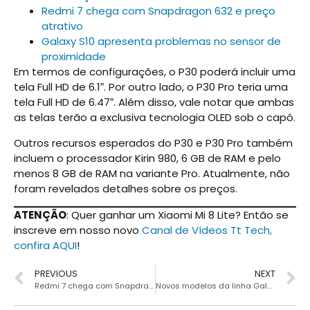
Redmi 7 chega com Snapdragon 632 e preço
atrativo
Galaxy S10 apresenta problemas no sensor de
proximidade
Em termos de configurações, o P30 poderá incluir uma
tela Full HD de 6.1″. Por outro lado, o P30 Pro teria uma
tela Full HD de 6.47″. Além disso, vale notar que ambas
as telas terão a exclusiva tecnologia OLED sob o capô.
Outros recursos esperados do P30 e P30 Pro também
incluem o processador Kirin 980, 6 GB de RAM e pelo
menos 8 GB de RAM na variante Pro. Atualmente, não
foram revelados detalhes sobre os preços.
ATENÇÃO
: Quer ganhar um Xiaomi Mi 8 Lite? Então se
inscreve em nosso novo
Canal de Vídeos Tt Tech,
confira AQUI
!
PREVIOUS
NEXT
Redmi 7 chega com Snapdragon 632 e preço atrativo
Novos modelos da linha Galaxy A serão apresentados em 10 de abril no Brasil