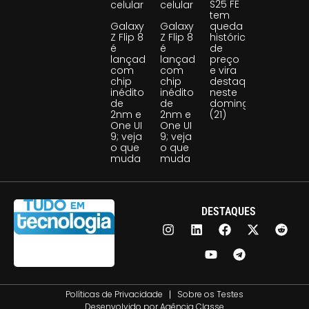
S25 FE
celular
celular
tem
Galaxy
Galaxy
queda
Z Flip 8
Z Flip 8
histórica
é
é
de
lançado
lançado
preço
com
com
e vira
chip
chip
destaque
inédito
inédito
neste
de
de
domingo
2nm e
2nm e
(21)
One UI
One UI
9; veja
9; veja
o que
o que
muda
muda
DESTAQUES
Políticas de Privacidade
Sobre os Testes
Desenvolvido por
Agência Classe