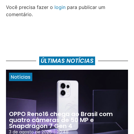
Você precisa fazer o
login
para publicar um
comentário.
ÚLTIMAS NOTÍCIAS
Notícias
OPPO Reno16 chega ao Brasil com
quatro câmeras de 50 MP e
Snapdragon 7 Gen 4
3 de agosto de 2026
20:48