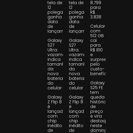
tela de
tela de
8.799
12
12
para
polegadas
polegadas
R$
ganha
ganha
3.838
data
data
Celular
de
de
com
lançamento
lançamento
512 GB
Galaxy
Galaxy
cai
S27
S27
para
Ultra:
Ultra:
R$ 810
vazamento
vazamento
e
indica
indica
surpreende
tamanho
tamanho
pelo
da
da
custo-
nova
nova
benefício
bateria
bateria
Galaxy
do
do
S25 FE
celular
celular
tem
Galaxy
Galaxy
queda
Z Flip 8
Z Flip 8
histórica
é
é
de
lançado
lançado
preço
com
com
e vira
chip
chip
destaque
inédito
inédito
neste
de
de
domingo