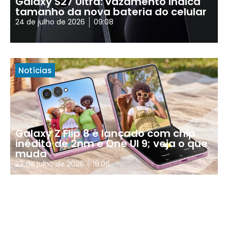
Galaxy S27 Ultra: vazamento indica
tamanho da nova bateria do celular
24 de julho de 2026
09:08
Notícias
Galaxy Z Flip 8 é lançado com chip
inédito de 2nm e One UI 9; veja o que
muda
22 de julho de 2026
18:06