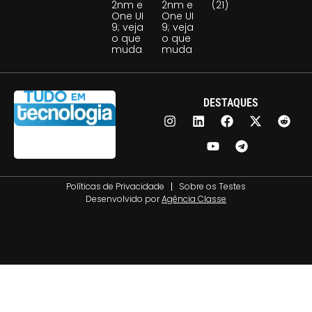
2nm e
2nm e
(21)
One UI
One UI
9; veja
9; veja
o que
o que
muda
muda
DESTAQUES
Políticas de Privacidade
Sobre os Testes
Desenvolvido por
Agência Classe