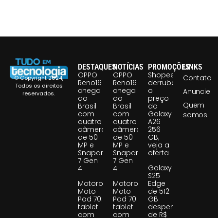
DESTAQUES
NOTÍCIAS
PROMOÇÕES
LINKS
OPPO
OPPO
Shopee
Contato
© Copyright 2024,
Reno16
Reno16
derruba
Todos os direitos
chega
chega
o
Anuncie
reservados.
ao
ao
preço
Quem
Brasil
Brasil
do
com
com
Galaxy
somos
quatro
quatro
A26
câmeras
câmeras
256
de 50
de 50
GB;
MP e
MP e
veja a
Snapdragon
Snapdragon
oferta
7 Gen
7 Gen
Galaxy
4
4
S25
Motorola
Motorola
Edge
Moto
Moto
de 512
Pad 70:
Pad 70:
GB
tablet
tablet
despenca
com
com
de R$