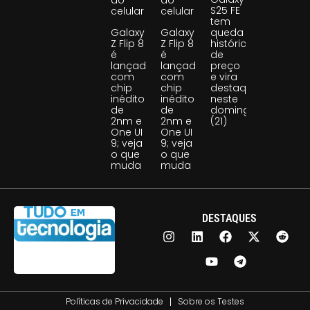
do
do
S25 FE
celular
celular
tem
Galaxy
Galaxy
queda
Z Flip 8
Z Flip 8
histórica
é
é
de
lançado
lançado
preço
com
com
e vira
chip
chip
destaque
inédito
inédito
neste
de
de
domingo
2nm e
2nm e
(21)
One UI
One UI
9; veja
9; veja
o que
o que
muda
muda
DESTAQUES
Políticas de Privacidade
Sobre os Testes