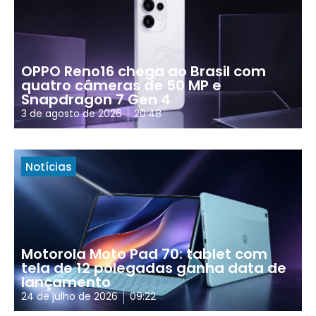
OPPO Reno16 chega ao Brasil com
quatro câmeras de 50 MP e
Snapdragon 7 Gen 4
3 de agosto de 2026
20:48
Notícias
Motorola Moto Pad 70: tablet com
tela de 12 polegadas ganha data de
lançamento
24 de julho de 2026
09:22