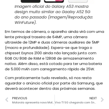
Imagem oficial do Galaxy A53 mostra
design muito similar ao Gaalxy A52 5G
do ano passado (Imagem/Reprodução:
WinFuture).
Em termos de câmera, o aparelho ainda virá com uma
lente principal traseira de 64MP, uma câmera
ultrawide de 12MP e duas câmeras auxiliares de 5MP
(macro e profundidade). Espera-se que traga o
chipsset Exynos 2100 ainda não lançado junto com
6GB OU 8GB de RAM e 128GB de armazenamento
nativo. Além disso, está cotado para ter uma bateria
de 5.000 mAh com carregamento rápido de 25W.
Com praticamente tudo revelado, só nos resta
aguardar o anúncio oficial por parte da Samsung, que
deverá acontecer dentro das próximas semanas.
PREVIOUS
NEXT
Motorola apresenta novo Moto G Stylus 2022 com câmera de 50MP e tela de 90 Hz
Vivo T1 5G chegando com Snapdragon 695, câmera tripla e mais