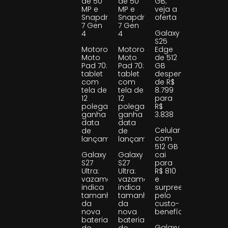
de 50
de 50
GB;
MP e
MP e
veja a
Snapdragon
Snapdragon
oferta
7 Gen
7 Gen
Galaxy
4
4
S25
Motorola
Motorola
Edge
Moto
Moto
de 512
Pad 70:
Pad 70:
GB
tablet
tablet
despenca
com
com
de R$
tela de
tela de
8.799
12
12
para
polegadas
polegadas
R$
ganha
ganha
3.838
data
data
Celular
de
de
com
lançamento
lançamento
512 GB
Galaxy
Galaxy
cai
S27
S27
para
Ultra:
Ultra:
R$ 810
vazamento
vazamento
e
indica
indica
surpreende
tamanho
tamanho
pelo
da
da
custo-
nova
nova
benefício
bateria
bateria
Galaxy