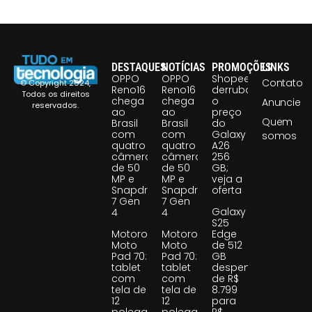
DESTAQUES
NOTÍCIAS
PROMOÇÕES
LINKS
OPPO
OPPO
Shopee
Contato
© Copyright 2024,
Reno16
Reno16
derruba
Todos os direitos
chega
chega
o
Anuncie
reservados.
ao
ao
preço
Quem
Brasil
Brasil
do
com
com
Galaxy
somos
quatro
quatro
A26
câmeras
câmeras
256
de 50
de 50
GB;
MP e
MP e
veja a
Snapdragon
Snapdragon
oferta
7 Gen
7 Gen
Galaxy
4
4
S25
Motorola
Motorola
Edge
Moto
Moto
de 512
Pad 70:
Pad 70:
GB
tablet
tablet
despenca
com
com
de R$
tela de
tela de
8.799
12
12
para
polegadas
polegadas
R$