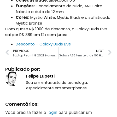
Conectividade:
Bluetooth 5.0
Funções:
Cancelamento de ruído, ANC, alto-
falante e duto de 12 mm
Cores:
Mystic White, Mystic Black e o sofisticado
Mystic Bronze
Com quase R$ 1000 de desconto, o Galaxy Buds Live
sai por R$ 389 em 12x sem juros:
Desconto – Galaxy Buds Live
PREVIOUS
NEXT
Laptop Redmi G 2021 é anunciado com até 16GB de RAM e tela de 144 Hz
Galaxy A52 tem tela de 90 Hz e Snapdragon 720G por R$ 1568
Publicado por:
Felipe Lupetti
Sou um entusiasta da tecnologia,
especialmente em smartphones.
Comentários:
Você precisa fazer o
login
para publicar um