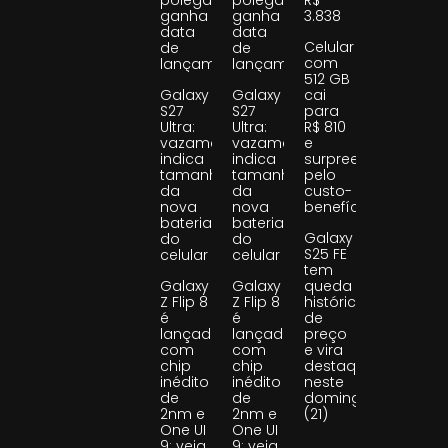
ganha
ganha
3.838
data
data
Celular
de
de
com
lançamento
lançamento
512 GB
Galaxy
Galaxy
cai
S27
S27
para
Ultra:
Ultra:
R$ 810
vazamento
vazamento
e
indica
indica
surpreende
tamanho
tamanho
pelo
da
da
custo-
nova
nova
benefício
bateria
bateria
Galaxy
do
do
S25 FE
celular
celular
tem
Galaxy
Galaxy
queda
Z Flip 8
Z Flip 8
histórica
é
é
de
lançado
lançado
preço
com
com
e vira
chip
chip
destaque
inédito
inédito
neste
de
de
domingo
2nm e
2nm e
(21)
One UI
One UI
9; veja
9; veja