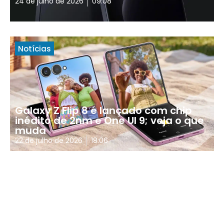
24 de julho de 2026
09:08
Notícias
Galaxy Z Flip 8 é lançado com chip
inédito de 2nm e One UI 9; veja o que
muda
22 de julho de 2026
18:06