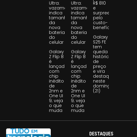
Ultra:
Ultra:
R$ 810
vazamento
vazamento
e
indica
indica
surpreende
tamanho
tamanho
pelo
da
da
custo-
nova
nova
benefício
bateria
bateria
Galaxy
do
do
S25 FE
celular
celular
tem
Galaxy
Galaxy
queda
Z Flip 8
Z Flip 8
histórica
é
é
de
lançado
lançado
preço
com
com
e vira
chip
chip
destaque
inédito
inédito
neste
de
de
domingo
2nm e
2nm e
(21)
One UI
One UI
9; veja
9; veja
o que
o que
muda
muda
DESTAQUES