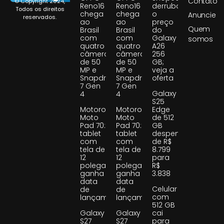
Contato
© Copyright 2024,
Reno16
Reno16
derruba
Todos os direitos
chega
chega
o
Anuncie
reservados.
ao
ao
preço
Quem
Brasil
Brasil
do
com
com
Galaxy
somos
quatro
quatro
A26
câmeras
câmeras
256
de 50
de 50
GB;
MP e
MP e
veja a
Snapdragon
Snapdragon
oferta
7 Gen
7 Gen
Galaxy
4
4
S25
Motorola
Motorola
Edge
Moto
Moto
de 512
Pad 70:
Pad 70:
GB
tablet
tablet
despenca
com
com
de R$
tela de
tela de
8.799
12
12
para
polegadas
polegadas
R$
ganha
ganha
3.838
data
data
Celular
de
de
com
lançamento
lançamento
512 GB
Galaxy
Galaxy
cai
S27
S27
para