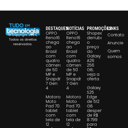
DESTAQUES
NOTÍCIAS
PROMOÇÕES
LINKS
OPPO
OPPO
Shopee
Contato
© Copyright 2024,
Reno16
Reno16
derruba
Todos os direitos
chega
chega
o
Anuncie
reservados.
ao
ao
preço
Quem
Brasil
Brasil
do
com
com
Galaxy
somos
quatro
quatro
A26
câmeras
câmeras
256
de 50
de 50
GB;
MP e
MP e
veja a
Snapdragon
Snapdragon
oferta
7 Gen
7 Gen
Galaxy
4
4
S25
Motorola
Motorola
Edge
Moto
Moto
de 512
Pad 70:
Pad 70:
GB
tablet
tablet
despenca
com
com
de R$
tela de
tela de
8.799
12
12
para