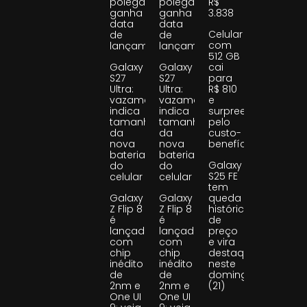
polegadas
polegadas
R$
ganha
ganha
3.838
data
data
Celular
de
de
com
lançamento
lançamento
512 GB
Galaxy
Galaxy
cai
S27
S27
para
Ultra:
Ultra:
R$ 810
vazamento
vazamento
e
indica
indica
surpreende
tamanho
tamanho
pelo
da
da
custo-
nova
nova
benefício
bateria
bateria
Galaxy
do
do
S25 FE
celular
celular
tem
Galaxy
Galaxy
queda
Z Flip 8
Z Flip 8
histórica
é
é
de
lançado
lançado
preço
com
com
e vira
chip
chip
destaque
inédito
inédito
neste
de
de
domingo
2nm e
2nm e
(21)
One UI
One UI