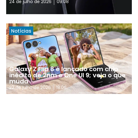
24 de julho de 2026
09:08
Notícias
Galaxy Z Flip 8 é lançado com chip
inédito de 2nm e One UI 9; veja o que
muda
22 de julho de 2026
18:06