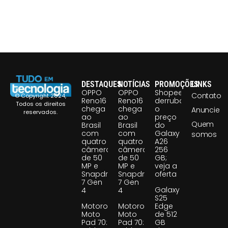
DESTAQUES
NOTÍCIAS
PROMOÇÕES
LINKS
OPPO
OPPO
Shopee
Contato
© Copyright 2024,
Reno16
Reno16
derruba
Todos os direitos
chega
chega
o
Anuncie
reservados.
ao
ao
preço
Quem
Brasil
Brasil
do
com
com
Galaxy
somos
quatro
quatro
A26
câmeras
câmeras
256
de 50
de 50
GB;
MP e
MP e
veja a
Snapdragon
Snapdragon
oferta
7 Gen
7 Gen
Galaxy
4
4
S25
Motorola
Motorola
Edge
Moto
Moto
de 512
Pad 70:
Pad 70:
GB