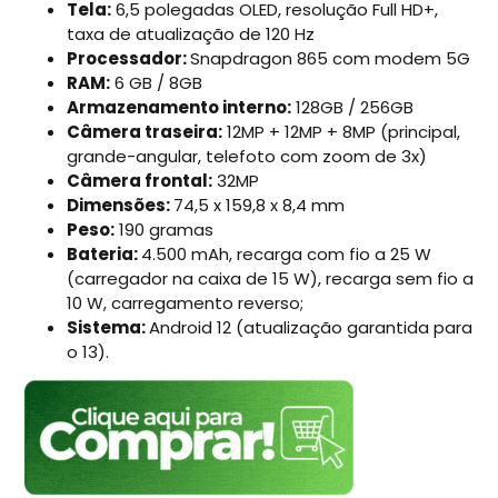
Tela:
6,5 polegadas OLED, resolução Full HD+,
taxa de atualização de 120 Hz
Processador:
Snapdragon 865 com modem 5G
RAM:
6 GB / 8GB
Armazenamento interno:
128GB / 256GB
Câmera traseira:
12MP + 12MP + 8MP (principal,
grande-angular, telefoto com zoom de 3x)
Câmera frontal:
32MP
Dimensões:
74,5 x 159,8 x 8,4 mm
Peso:
190 gramas
Bateria:
4.500 mAh, recarga com fio a 25 W
(carregador na caixa de 15 W), recarga sem fio a
10 W, carregamento reverso;
Sistema:
Android 12 (atualização garantida para
o 13).