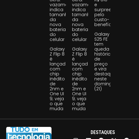
vazamento
vazamento
e
indica
indica
surpreende
tamanho
tamanho
pelo
da
da
custo-
nova
nova
benefício
bateria
bateria
Galaxy
do
do
S25 FE
celular
celular
tem
Galaxy
Galaxy
queda
Z Flip 8
Z Flip 8
histórica
é
é
de
lançado
lançado
preço
com
com
e vira
chip
chip
destaque
inédito
inédito
neste
de
de
domingo
2nm e
2nm e
(21)
One UI
One UI
9; veja
9; veja
o que
o que
muda
muda
DESTAQUES