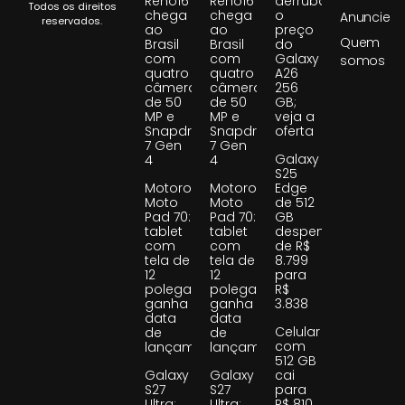
Reno16
Reno16
derruba
Todos os direitos
chega
chega
o
Anuncie
reservados.
ao
ao
preço
Quem
Brasil
Brasil
do
com
com
Galaxy
somos
quatro
quatro
A26
câmeras
câmeras
256
de 50
de 50
GB;
MP e
MP e
veja a
Snapdragon
Snapdragon
oferta
7 Gen
7 Gen
Galaxy
4
4
S25
Motorola
Motorola
Edge
Moto
Moto
de 512
Pad 70:
Pad 70:
GB
tablet
tablet
despenca
com
com
de R$
tela de
tela de
8.799
12
12
para
polegadas
polegadas
R$
ganha
ganha
3.838
data
data
Celular
de
de
com
lançamento
lançamento
512 GB
Galaxy
Galaxy
cai
S27
S27
para
Ultra:
Ultra:
R$ 810