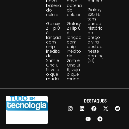
nova
nova
benefício
bateria
bateria
Galaxy
do
do
S25 FE
celular
celular
tem
Galaxy
Galaxy
queda
Z Flip 8
Z Flip 8
histórica
é
é
de
lançado
lançado
preço
com
com
e vira
chip
chip
destaque
inédito
inédito
neste
de
de
domingo
2nm e
2nm e
(21)
One UI
One UI
9; veja
9; veja
o que
o que
muda
muda
DESTAQUES