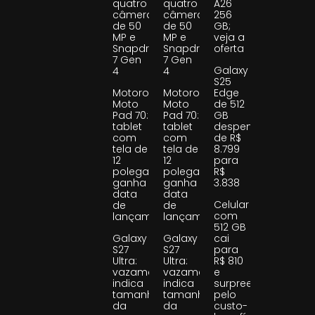
quatro
quatro
A26
câmeras
câmeras
256
de 50
de 50
GB;
MP e
MP e
veja a
Snapdragon
Snapdragon
oferta
7 Gen
7 Gen
Galaxy
4
4
S25
Motorola
Motorola
Edge
Moto
Moto
de 512
Pad 70:
Pad 70:
GB
tablet
tablet
despenca
com
com
de R$
tela de
tela de
8.799
12
12
para
polegadas
polegadas
R$
ganha
ganha
3.838
data
data
Celular
de
de
com
lançamento
lançamento
512 GB
Galaxy
Galaxy
cai
S27
S27
para
Ultra:
Ultra:
R$ 810
vazamento
vazamento
e
indica
indica
surpreende
tamanho
tamanho
pelo
da
da
custo-