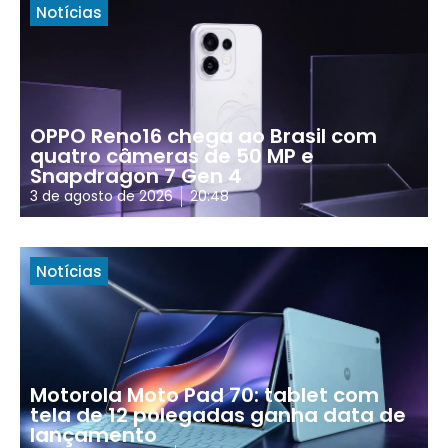
Notícias
OPPO Reno16 chega ao Brasil com
quatro câmeras de 50 MP e
Snapdragon 7 Gen 4
3 de agosto de 2026
20:48
Notícias
Motorola Moto Pad 70: tablet com
tela de 12 polegadas ganha data de
lançamento