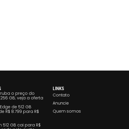
S
LINKS
ruba o preço do
Contato
256 GB; veja a oferta
Anuncie
 Edge de 512 GB
Quem somos
e R$ 8.799 para R$
m 512 GB cai para R$