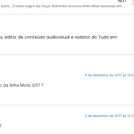
NEXT
Novos smartphones da Xiaomi estão incríveis e com preços baratinhos
O lado negro da força: Motorola anuncia Moto Mod baseado em Stars Wars
, editor de conteúdo audiovisual e redator do Tudo em
4 de dezembro de 2017 às 10:
o da linha Moto G5? ?
4 de dezembro de 2017 às 12:
?