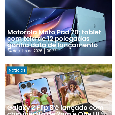
Motorola Moto Pad 70: tablet
com tela de 12 polegadas
ganha data de lançamento
24 de julho de 2026
09:22
Notícias
Galaxy Z Flip 8 é lançado com
chip inédito de 2nm e One UI 9;