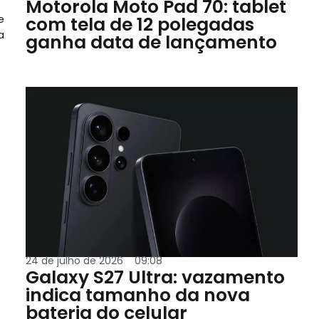
Motorola Moto Pad 70: tablet
e
com tela de 12 polegadas
a
ganha data de lançamento
24 de julho de 2026
09:08
Galaxy S27 Ultra: vazamento
indica tamanho da nova
bateria do celular