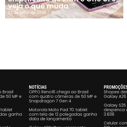
veja o que muda
22 de julho de 2026
18:06
NOTÍCIAS
PROMOÇÕE
 Brasil
OPPO Reno16 chega ao Brasil
Shopee der
de 50 MP e
com quatro câmeras de 50 MP e
Galaxy A26 
Snapdragon 7 Gen 4
Galaxy S25
tablet
Motorola Moto Pad 70: tablet
despenca d
adas ganha
com tela de 12 polegadas ganha
3.838
data de lançamento
Celular co