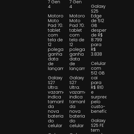
7 Gen
7 Gen
Galaxy
4
4
S25
Motorola
Motorola
Edge
Moto
Moto
de 512
Pad 70:
Pad 70:
GB
tablet
tablet
despenca
com
com
de R$
tela de
tela de
8.799
12
12
para
polegadas
polegadas
R$
ganha
ganha
3.838
data
data
Celular
de
de
com
lançamento
lançamento
512 GB
Galaxy
Galaxy
cai
S27
S27
para
Ultra:
Ultra:
R$ 810
vazamento
vazamento
e
indica
indica
surpreende
tamanho
tamanho
pelo
da
da
custo-
nova
nova
benefício
bateria
bateria
Galaxy
do
do
S25 FE
celular
celular
tem