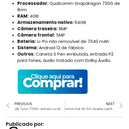
Processador:
Qualcomm Snapdragon 720G de
8nm
RAM:
4GB
Armazenamento nativo:
64GB
Câmera traseira:
8MP
Câmera frontal:
5MP
Bateria:
Li-Po não removível de 7040 mAh
Sistema:
Android 12 de fábrica
Outros:
Caneta S Pen embutida, entrada P2
para fones, áudio tratado com Dolby Áudio.
PREVIOUS
NEXT
JBL Tune 770NC estreia no Brasil com cancelamento de ruído adaptativo
Infinix Hot 40 5G recebe certificação indicando lançamento próximo
Publicado por: