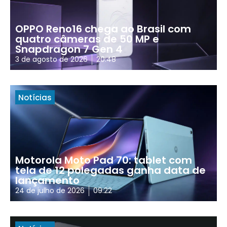
OPPO Reno16 chega ao Brasil com
quatro câmeras de 50 MP e
Snapdragon 7 Gen 4
3 de agosto de 2026
20:48
Notícias
Motorola Moto Pad 70: tablet com
tela de 12 polegadas ganha data de
lançamento
24 de julho de 2026
09:22