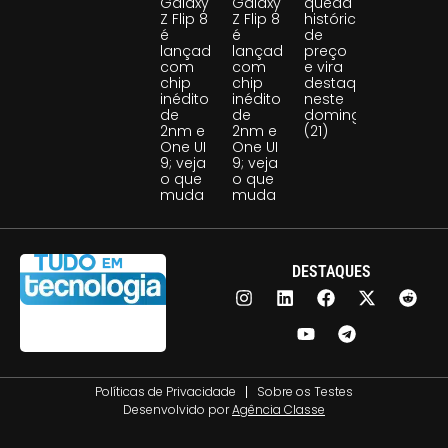
Galaxy
Galaxy
queda
Z Flip 8
Z Flip 8
histórica
é
é
de
lançado
lançado
preço
com
com
e vira
chip
chip
destaque
inédito
inédito
neste
de
de
domingo
2nm e
2nm e
(21)
One UI
One UI
9; veja
9; veja
o que
o que
muda
muda
DESTAQUES
Políticas de Privacidade
Sobre os Testes
Desenvolvido por
Agência Classe