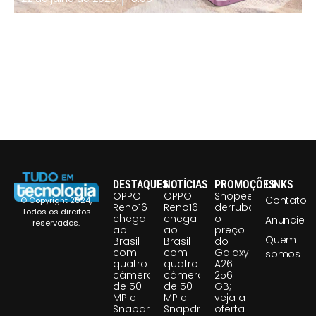
DESTAQUES
NOTÍCIAS
PROMOÇÕES
LINKS
OPPO
OPPO
Shopee
Contato
© Copyright 2024,
Reno16
Reno16
derruba
Todos os direitos
chega
chega
o
Anuncie
reservados.
ao
ao
preço
Quem
Brasil
Brasil
do
com
com
Galaxy
somos
quatro
quatro
A26
câmeras
câmeras
256
de 50
de 50
GB;
MP e
MP e
veja a
Snapdragon
Snapdragon
oferta