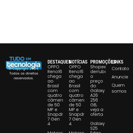
DESTAQUES
NOTÍCIAS
PROMOÇÕES
LINKS
OPPO
OPPO
Shopee
Contato
© Copyright 2024,
Reno16
Reno16
derruba
Todos os direitos
chega
chega
o
Anuncie
reservados.
ao
ao
preço
Quem
Brasil
Brasil
do
com
com
Galaxy
somos
quatro
quatro
A26
câmeras
câmeras
256
de 50
de 50
GB;
MP e
MP e
veja a
Snapdragon
Snapdragon
oferta
7 Gen
7 Gen
Galaxy
4
4
S25