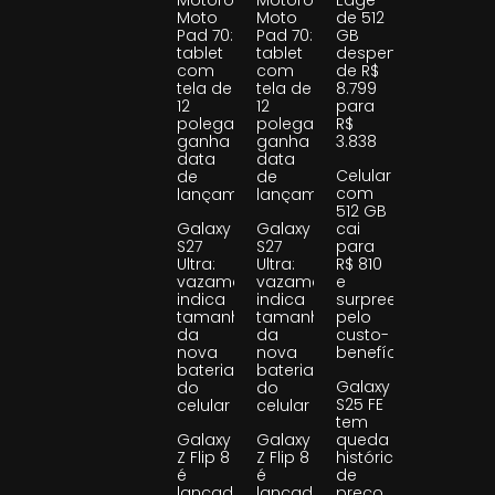
Motorola
Motorola
Edge
Moto
Moto
de 512
Pad 70:
Pad 70:
GB
tablet
tablet
despenca
com
com
de R$
tela de
tela de
8.799
12
12
para
polegadas
polegadas
R$
ganha
ganha
3.838
data
data
Celular
de
de
com
lançamento
lançamento
512 GB
Galaxy
Galaxy
cai
S27
S27
para
Ultra:
Ultra:
R$ 810
vazamento
vazamento
e
indica
indica
surpreende
tamanho
tamanho
pelo
da
da
custo-
nova
nova
benefício
bateria
bateria
Galaxy
do
do
S25 FE
celular
celular
tem
Galaxy
Galaxy
queda
Z Flip 8
Z Flip 8
histórica
é
é
de
lançado
lançado
preço