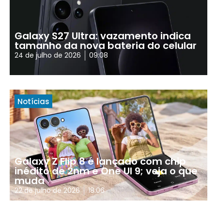
Galaxy S27 Ultra: vazamento indica
tamanho da nova bateria do celular
24 de julho de 2026
09:08
Notícias
Galaxy Z Flip 8 é lançado com chip
inédito de 2nm e One UI 9; veja o que
muda
22 de julho de 2026
18:06