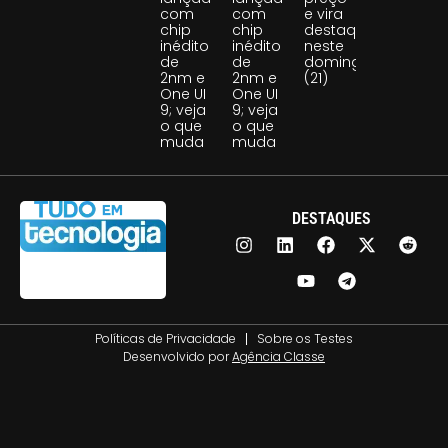
com
com
e vira
chip
chip
destaque
inédito
inédito
neste
de
de
domingo
2nm e
2nm e
(21)
One UI
One UI
9; veja
9; veja
o que
o que
muda
muda
DESTAQUES
Políticas de Privacidade
Sobre os Testes
Desenvolvido por
Agência Classe