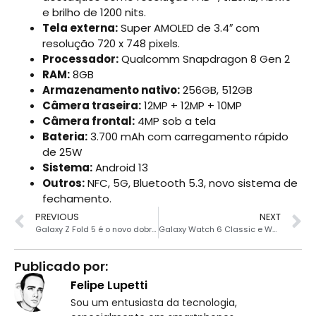
e brilho de 1200 nits.
Tela externa:
Super AMOLED de 3.4″ com
resolução 720 x 748 pixels.
Processador:
Qualcomm Snapdragon 8 Gen 2
RAM:
8GB
Armazenamento nativo:
256GB, 512GB
Câmera traseira:
12MP + 12MP + 10MP
Câmera frontal:
4MP sob a tela
Bateria:
3.700 mAh com carregamento rápido
de 25W
Sistema:
Android 13
Outros:
NFC, 5G, Bluetooth 5.3, novo sistema de
fechamento.
PREVIOUS
NEXT
Galaxy Z Fold 5 é o novo dobrável da Samsung com Snapdragon 8 Gen 2
Galaxy Watch 6 Classic e Watch 6 são lançados pela Samsung
Publicado por:
Felipe Lupetti
Sou um entusiasta da tecnologia,