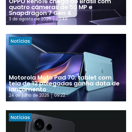
OPPO Reno16 chega ao Brasil com
quatro câmeras de 50 MP e
Snapdragon 7 Gen 4
3 de agosto de 2026
20:48
Notícias
Motorola Moto Pad 70: tablet com
tela de 12 polegadas ganha data de
lançamento
24 de julho de 2026
09:22
Notícias