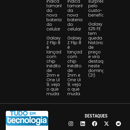
indica
indica
surpreende
tamanho
tamanho
pelo
da
da
custo-
nova
nova
benefício
bateria
bateria
Galaxy
do
do
S25 FE
celular
celular
tem
Galaxy
Galaxy
queda
Z Flip 8
Z Flip 8
histórica
é
é
de
lançado
lançado
preço
com
com
e vira
chip
chip
destaque
inédito
inédito
neste
de
de
domingo
2nm e
2nm e
(21)
One UI
One UI
9; veja
9; veja
o que
o que
muda
muda
DESTAQUES