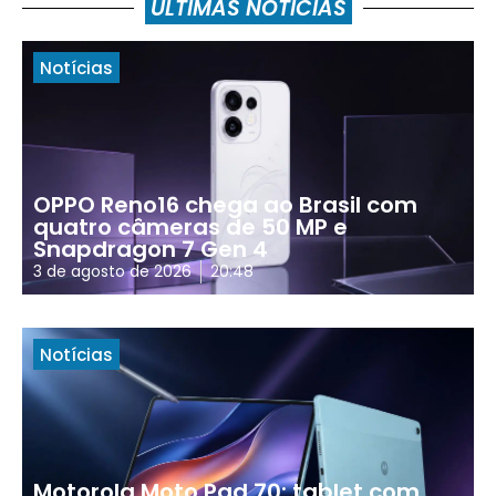
ÚLTIMAS NOTÍCIAS
Notícias
OPPO Reno16 chega ao Brasil com
quatro câmeras de 50 MP e
Snapdragon 7 Gen 4
3 de agosto de 2026
20:48
Notícias
Motorola Moto Pad 70: tablet com