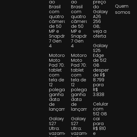
ao
ao
preço
Quem
Brasil
Brasil
do
com
com
Galaxy
somos
quatro
quatro
A26
câmeras
câmeras
256
de 50
de 50
GB;
MP e
MP e
veja a
Snapdragon
Snapdragon
oferta
7 Gen
7 Gen
Galaxy
4
4
S25
Motorola
Motorola
Edge
Moto
Moto
de 512
Pad 70:
Pad 70:
GB
tablet
tablet
despenca
com
com
de R$
tela de
tela de
8.799
12
12
para
polegadas
polegadas
R$
ganha
ganha
3.838
data
data
Celular
de
de
com
lançamento
lançamento
512 GB
Galaxy
Galaxy
cai
S27
S27
para
Ultra:
Ultra:
R$ 810
vazamento
vazamento
e