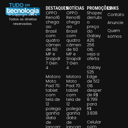
DESTAQUES
NOTÍCIAS
PROMOÇÕES
LINKS
OPPO
OPPO
Shopee
Contato
© Copyright 2024,
Reno16
Reno16
derruba
Todos os direitos
chega
chega
o
Anuncie
reservados.
ao
ao
preço
Quem
Brasil
Brasil
do
com
com
Galaxy
somos
quatro
quatro
A26
câmeras
câmeras
256
de 50
de 50
GB;
MP e
MP e
veja a
Snapdragon
Snapdragon
oferta
7 Gen
7 Gen
Galaxy
4
4
S25
Motorola
Motorola
Edge
Moto
Moto
de 512
Pad 70:
Pad 70:
GB
tablet
tablet
despenca
com
com
de R$
tela de
tela de
8.799
12
12
para
polegadas
polegadas
R$
ganha
ganha
3.838
data
data
Celular
de
de
com
lançamento
lançamento