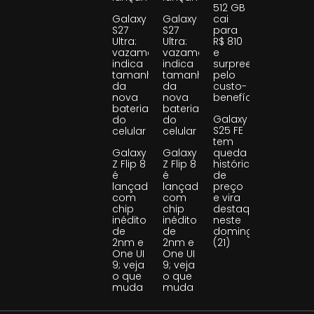
512 GB
Galaxy
Galaxy
cai
S27
S27
para
Ultra:
Ultra:
R$ 810
vazamento
vazamento
e
indica
indica
surpreende
tamanho
tamanho
pelo
da
da
custo-
nova
nova
benefício
bateria
bateria
Galaxy
do
do
S25 FE
celular
celular
tem
Galaxy
Galaxy
queda
Z Flip 8
Z Flip 8
histórica
é
é
de
lançado
lançado
preço
com
com
e vira
chip
chip
destaque
inédito
inédito
neste
de
de
domingo
2nm e
2nm e
(21)
One UI
One UI
9; veja
9; veja
o que
o que
muda
muda