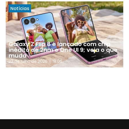
Notícias
Galaxy Z Flip 8 é lançado com chip
inédito de 2nm e One UI 9; veja o que
muda
22 de julho de 2026
18:06