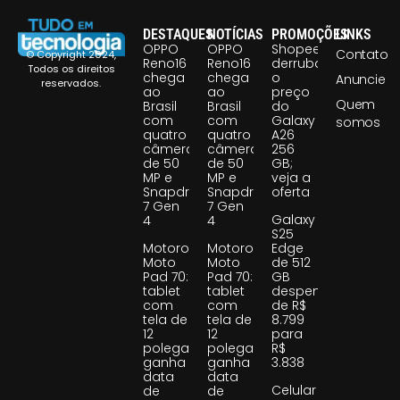
DESTAQUES
NOTÍCIAS
PROMOÇÕES
LINKS
OPPO
OPPO
Shopee
Contato
© Copyright 2024,
Reno16
Reno16
derruba
Todos os direitos
chega
chega
o
Anuncie
reservados.
ao
ao
preço
Quem
Brasil
Brasil
do
com
com
Galaxy
somos
quatro
quatro
A26
câmeras
câmeras
256
de 50
de 50
GB;
MP e
MP e
veja a
Snapdragon
Snapdragon
oferta
7 Gen
7 Gen
Galaxy
4
4
S25
Motorola
Motorola
Edge
Moto
Moto
de 512
Pad 70:
Pad 70:
GB
tablet
tablet
despenca
com
com
de R$
tela de
tela de
8.799
12
12
para
polegadas
polegadas
R$
ganha
ganha
3.838
data
data
Celular
de
de