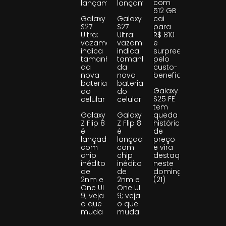
com
lançamento
lançamento
512 GB
Galaxy
Galaxy
cai
S27
S27
para
Ultra:
Ultra:
R$ 810
vazamento
vazamento
e
indica
indica
surpreende
tamanho
tamanho
pelo
da
da
custo-
nova
nova
benefício
bateria
bateria
Galaxy
do
do
S25 FE
celular
celular
tem
Galaxy
Galaxy
queda
Z Flip 8
Z Flip 8
histórica
é
é
de
lançado
lançado
preço
com
com
e vira
chip
chip
destaque
inédito
inédito
neste
de
de
domingo
2nm e
2nm e
(21)
One UI
One UI
9; veja
9; veja
o que
o que
muda
muda