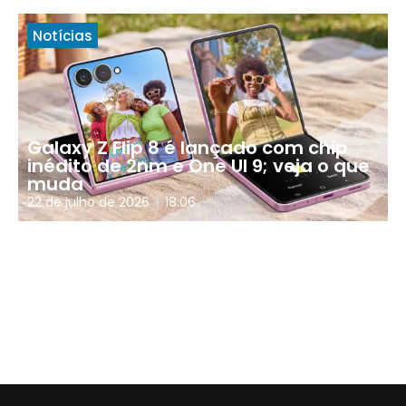
Notícias
Galaxy Z Flip 8 é lançado com chip
inédito de 2nm e One UI 9; veja o que
muda
22 de julho de 2026
18:06