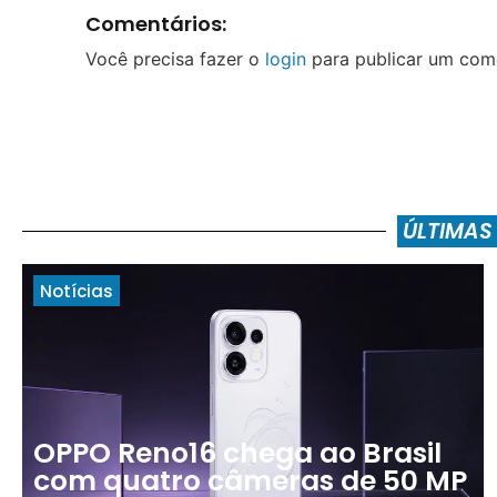
Comentários:
Você precisa fazer o
login
para publicar um come
ÚLTIMAS
Notícias
OPPO Reno16 chega ao Brasil
com quatro câmeras de 50 MP