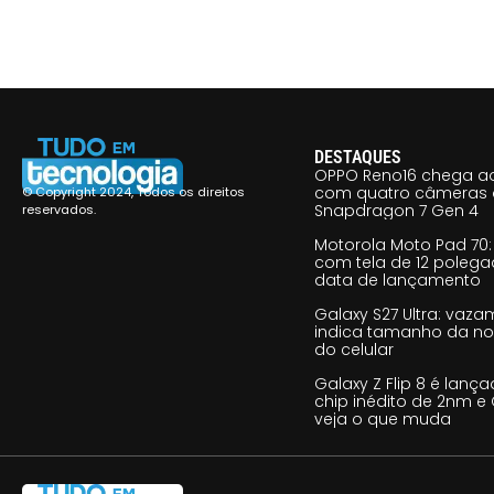
DESTAQUES
OPPO Reno16 chega ao
com quatro câmeras 
© Copyright 2024, Todos os direitos
Snapdragon 7 Gen 4
reservados.
Motorola Moto Pad 70: 
com tela de 12 poleg
data de lançamento
Galaxy S27 Ultra: vaz
indica tamanho da no
do celular
Galaxy Z Flip 8 é lan
chip inédito de 2nm e 
veja o que muda