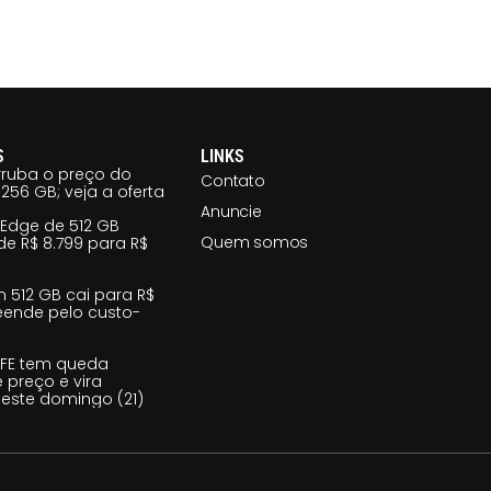
S
LINKS
ruba o preço do
Contato
256 GB; veja a oferta
Anuncie
 Edge de 512 GB
Quem somos
e R$ 8.799 para R$
m 512 GB cai para R$
reende pelo custo-
 FE tem queda
e preço e vira
este domingo (21)