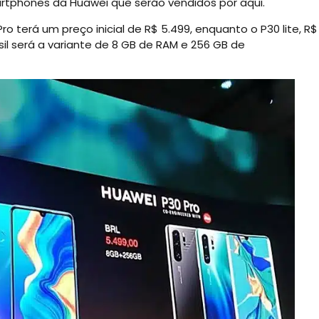
artphones da Huawei que serão vendidos por aqui.
o terá um preço inicial de R$ 5.499, enquanto o P30 lite, R$
sil será a variante de 8 GB de RAM e 256 GB de