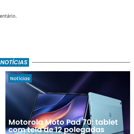
ntário.
 NOTÍCIAS
Notícias
Motorola Moto Pad 70: tablet
com tela de 12 polegadas