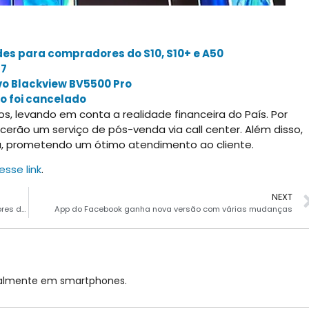
s para compradores do S10, S10+ e A50
17
o Blackview BV5500 Pro
 foi cancelado
 levando em conta a realidade financeira do País. Por
cerão um serviço de pós-venda via call center. Além disso,
a, prometendo um ótimo atendimento ao cliente.
esse link
.
NEXT
Samsung tem nova campanha com brindes para compradores do S10, S10+ e A50
App do Facebook ganha nova versão com várias mudanças
cialmente em smartphones.