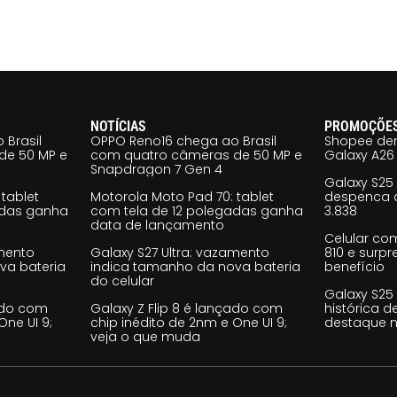
NOTÍCIAS
PROMOÇÕE
 Brasil
OPPO Reno16 chega ao Brasil
Shopee der
de 50 MP e
com quatro câmeras de 50 MP e
Galaxy A26 
Snapdragon 7 Gen 4
Galaxy S25
tablet
Motorola Moto Pad 70: tablet
despenca d
adas ganha
com tela de 12 polegadas ganha
3.838
data de lançamento
Celular co
amento
Galaxy S27 Ultra: vazamento
810 e surp
va bateria
indica tamanho da nova bateria
benefício
do celular
Galaxy S25
çado com
Galaxy Z Flip 8 é lançado com
histórica d
One UI 9;
chip inédito de 2nm e One UI 9;
destaque n
veja o que muda