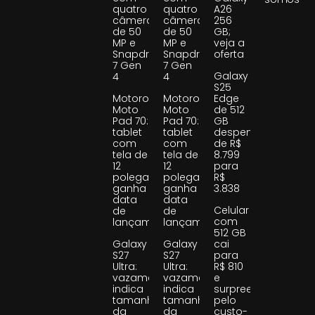
quatro
quatro
A26
câmeras
câmeras
256
de 50
de 50
GB;
MP e
MP e
veja a
Snapdragon
Snapdragon
oferta
7 Gen
7 Gen
Galaxy
4
4
S25
Motorola
Motorola
Edge
Moto
Moto
de 512
Pad 70:
Pad 70:
GB
tablet
tablet
despenca
com
com
de R$
tela de
tela de
8.799
12
12
para
polegadas
polegadas
R$
ganha
ganha
3.838
data
data
Celular
de
de
com
lançamento
lançamento
512 GB
Galaxy
Galaxy
cai
S27
S27
para
Ultra:
Ultra:
R$ 810
vazamento
vazamento
e
indica
indica
surpreende
tamanho
tamanho
pelo
da
da
custo-