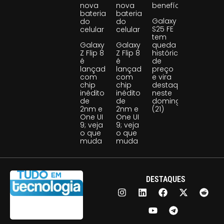
nova
nova
benefício
bateria
bateria
Galaxy
do
do
S25 FE
celular
celular
tem
Galaxy
Galaxy
queda
Z Flip 8
Z Flip 8
histórica
é
é
de
lançado
lançado
preço
com
com
e vira
chip
chip
destaque
inédito
inédito
neste
de
de
domingo
2nm e
2nm e
(21)
One UI
One UI
9; veja
9; veja
o que
o que
muda
muda
DESTAQUES