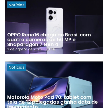
Notícias
OPPO Reno16 chega ao Brasil com
quatro câmeras de 50 MP e
Snapdragon 7 Gen 4
3 de agosto de 2026
20:48
Notícias
Motorola Moto Pad 70: tablet com
tela de 12 polegadas ganha data de
lançamento