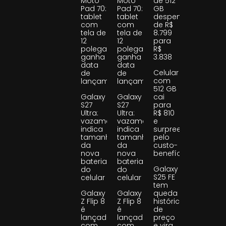
Moto
Moto
de 512
Pad 70:
Pad 70:
GB
tablet
tablet
despenca
com
com
de R$
tela de
tela de
8.799
12
12
para
polegadas
polegadas
R$
ganha
ganha
3.838
data
data
Celular
de
de
com
lançamento
lançamento
512 GB
Galaxy
Galaxy
cai
S27
S27
para
Ultra:
Ultra:
R$ 810
vazamento
vazamento
e
indica
indica
surpreende
tamanho
tamanho
pelo
da
da
custo-
nova
nova
benefício
bateria
bateria
Galaxy
do
do
S25 FE
celular
celular
tem
Galaxy
Galaxy
queda
Z Flip 8
Z Flip 8
histórica
é
é
de
lançado
lançado
preço
com
com
e vira