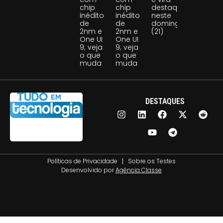
chip
chip
destaque
inédito
inédito
neste
de
de
domingo
2nm e
2nm e
(21)
One UI
One UI
9; veja
9; veja
o que
o que
muda
muda
DESTAQUES
Políticas de Privacidade
Sobre os Testes
Desenvolvido por
Agência Classe