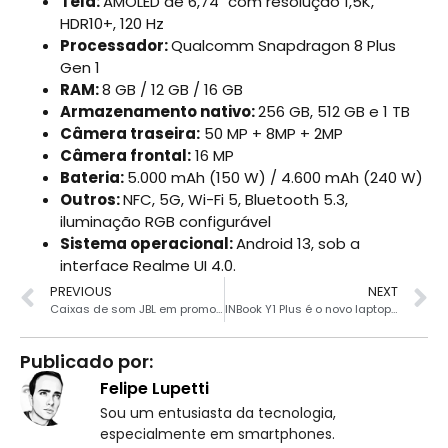
Tela:
AMOLED de 6,74″ com resolução 1,5K,
HDR10+, 120 Hz
Processador:
Qualcomm Snapdragon 8 Plus
Gen 1
RAM:
8 GB / 12 GB / 16 GB
Armazenamento nativo:
256 GB, 512 GB e 1 TB
Câmera traseira:
50 MP + 8MP + 2MP
Câmera frontal:
16 MP
Bateria:
5.000 mAh (150 W) / 4.600 mAh (240 W)
Outros:
NFC, 5G, Wi-Fi 5, Bluetooth 5.3,
iluminação RGB configurável
Sistema operacional:
Android 13, sob a
interface Realme UI 4.0.
PREVIOUS
NEXT
Caixas de som JBL em promoção na Amazon Brasil
INBook Y1 Plus é o novo laptop da Infinix com tela de 15.6″ e chip Intel
Publicado por:
Felipe Lupetti
Sou um entusiasta da tecnologia,
especialmente em smartphones.