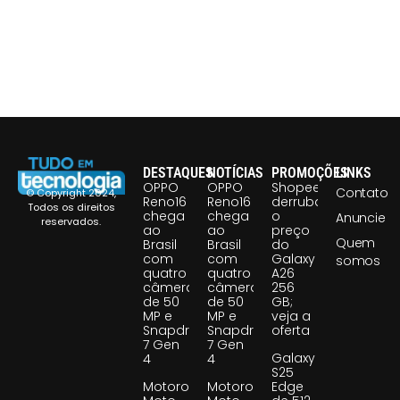
DESTAQUES
NOTÍCIAS
PROMOÇÕES
LINKS
OPPO
OPPO
Shopee
Contato
© Copyright 2024,
Reno16
Reno16
derruba
Todos os direitos
chega
chega
o
Anuncie
reservados.
ao
ao
preço
Quem
Brasil
Brasil
do
com
com
Galaxy
somos
quatro
quatro
A26
câmeras
câmeras
256
de 50
de 50
GB;
MP e
MP e
veja a
Snapdragon
Snapdragon
oferta
7 Gen
7 Gen
Galaxy
4
4
S25
Motorola
Motorola
Edge