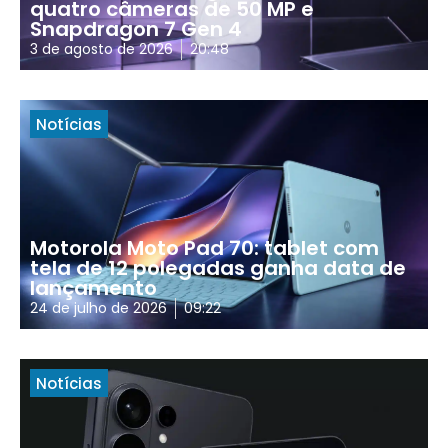
quatro câmeras de 50 MP e
Snapdragon 7 Gen 4
3 de agosto de 2026
20:48
Notícias
Motorola Moto Pad 70: tablet com
tela de 12 polegadas ganha data de
lançamento
24 de julho de 2026
09:22
Notícias