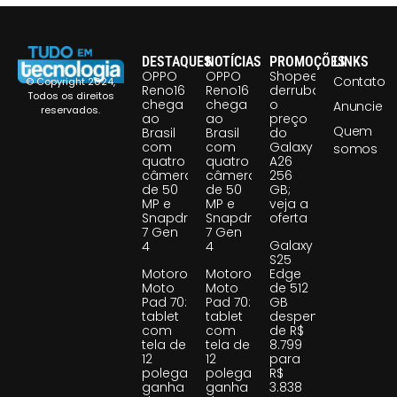
DESTAQUES
NOTÍCIAS
PROMOÇÕES
LINKS
OPPO
OPPO
Shopee
Contato
© Copyright 2024,
Reno16
Reno16
derruba
Todos os direitos
chega
chega
o
Anuncie
reservados.
ao
ao
preço
Quem
Brasil
Brasil
do
com
com
Galaxy
somos
quatro
quatro
A26
câmeras
câmeras
256
de 50
de 50
GB;
MP e
MP e
veja a
Snapdragon
Snapdragon
oferta
7 Gen
7 Gen
Galaxy
4
4
S25
Motorola
Motorola
Edge
Moto
Moto
de 512
Pad 70:
Pad 70:
GB
tablet
tablet
despenca
com
com
de R$
tela de
tela de
8.799
12
12
para
polegadas
polegadas
R$
ganha
ganha
3.838