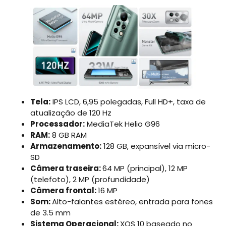
Tela:
IPS LCD, 6,95 polegadas, Full HD+, taxa de
atualização de 120 Hz
Processador:
MediaTek Helio G96
RAM:
8 GB RAM
Armazenamento:
128 GB, expansível via micro-
SD
Câmera traseira:
64 MP (principal), 12 MP
(telefoto), 2 MP (profundidade)
Câmera frontal:
16 MP
Som:
Alto-falantes estéreo, entrada para fones
de 3.5 mm
Sistema Operacional:
XOS 10 baseado no