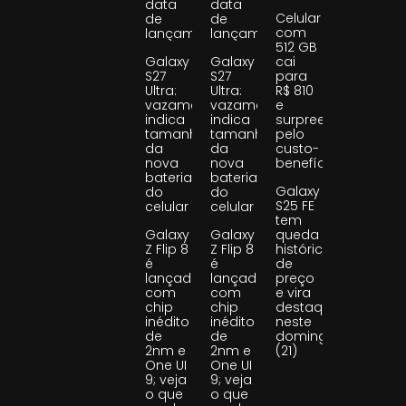
data
data
Celular
de
de
com
lançamento
lançamento
512 GB
Galaxy
Galaxy
cai
S27
S27
para
Ultra:
Ultra:
R$ 810
vazamento
vazamento
e
indica
indica
surpreende
tamanho
tamanho
pelo
da
da
custo-
nova
nova
benefício
bateria
bateria
Galaxy
do
do
S25 FE
celular
celular
tem
Galaxy
Galaxy
queda
Z Flip 8
Z Flip 8
histórica
é
é
de
lançado
lançado
preço
com
com
e vira
chip
chip
destaque
inédito
inédito
neste
de
de
domingo
2nm e
2nm e
(21)
One UI
One UI
9; veja
9; veja
o que
o que