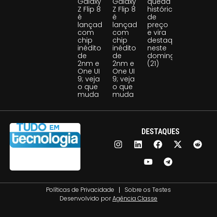
Galaxy
Galaxy
queda
Z Flip 8
Z Flip 8
histórica
é
é
de
lançado
lançado
preço
com
com
e vira
chip
chip
destaque
inédito
inédito
neste
de
de
domingo
2nm e
2nm e
(21)
One UI
One UI
9; veja
9; veja
o que
o que
muda
muda
DESTAQUES
Políticas de Privacidade
Sobre os Testes
Desenvolvido por
Agência Classe