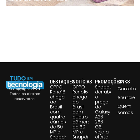
DESTAQUES
NOTÍCIAS
PROMOÇÕES
LINKS
OPPO
OPPO
Shopee
Contato
© Copyright 2024,
Reno16
Reno16
derruba
Todos os direitos
chega
chega
o
Anuncie
reservados.
ao
ao
preço
Quem
Brasil
Brasil
do
com
com
Galaxy
somos
quatro
quatro
A26
câmeras
câmeras
256
de 50
de 50
GB;
MP e
MP e
veja a
Snapdragon
Snapdragon
oferta