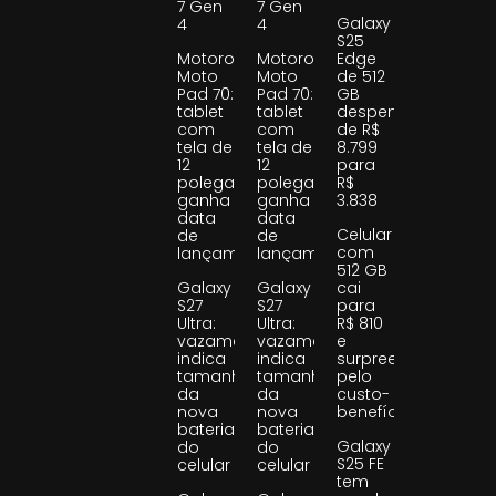
7 Gen
7 Gen
Galaxy
4
4
S25
Motorola
Motorola
Edge
Moto
Moto
de 512
Pad 70:
Pad 70:
GB
tablet
tablet
despenca
com
com
de R$
tela de
tela de
8.799
12
12
para
polegadas
polegadas
R$
ganha
ganha
3.838
data
data
Celular
de
de
com
lançamento
lançamento
512 GB
Galaxy
Galaxy
cai
S27
S27
para
Ultra:
Ultra:
R$ 810
vazamento
vazamento
e
indica
indica
surpreende
tamanho
tamanho
pelo
da
da
custo-
nova
nova
benefício
bateria
bateria
Galaxy
do
do
S25 FE
celular
celular
tem