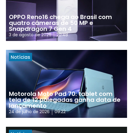
OPPO Reno16 chega ao Brasil com
quatro câmeras de 50 MP e
Snapdragon 7 Gen 4
3 de agosto de 2026
20:48
Notícias
Motorola Moto Pad 70: tablet com
tela de 12 polegadas ganha data de
lançamento
24 de julho de 2026
09:22