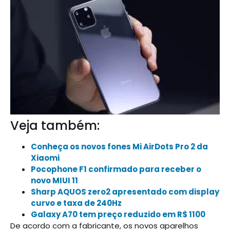
Veja também:
Conheça os novos fones Mi AirDots Pro 2 da
Xiaomi
Pocophone F1 confirmado para receber o
novo MIUI 11
Sharp AQUOS zero2 apresentado com display
curvo e taxa de 240Hz
Galaxy A70 tem preço reduzido em R$ 1100
De acordo com a fabricante, os novos aparelhos