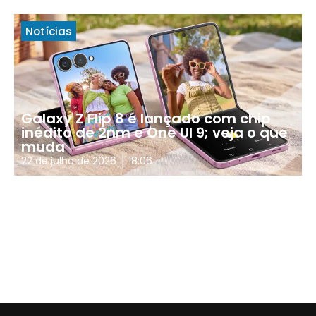
Notícias
Galaxy Z Flip 8 é lançado com chip
inédito de 2nm e One UI 9; veja o que
muda
22 de julho de 2026
18:06