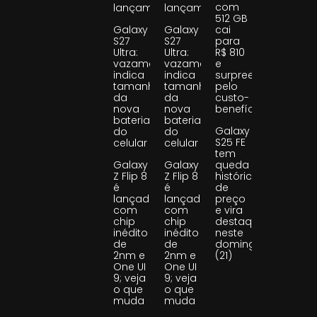
com
lançamento
lançamento
512 GB
Galaxy
Galaxy
cai
S27
S27
para
Ultra:
Ultra:
R$ 810
vazamento
vazamento
e
indica
indica
surpreende
tamanho
tamanho
pelo
da
da
custo-
nova
nova
benefício
bateria
bateria
Galaxy
do
do
S25 FE
celular
celular
tem
Galaxy
Galaxy
queda
Z Flip 8
Z Flip 8
histórica
é
é
de
lançado
lançado
preço
com
com
e vira
chip
chip
destaque
inédito
inédito
neste
de
de
domingo
2nm e
2nm e
(21)
One UI
One UI
9; veja
9; veja
o que
o que
muda
muda