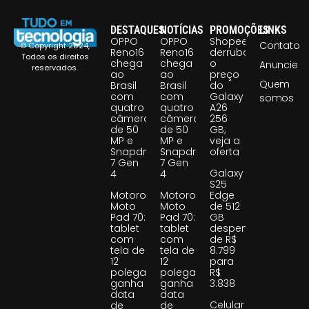
DESTAQUES
NOTÍCIAS
PROMOÇÕES
LINKS
OPPO
OPPO
Shopee
Contato
© Copyright 2024,
Reno16
Reno16
derruba
Todos os direitos
chega
chega
o
Anuncie
reservados.
ao
ao
preço
Quem
Brasil
Brasil
do
com
com
Galaxy
somos
quatro
quatro
A26
câmeras
câmeras
256
de 50
de 50
GB;
MP e
MP e
veja a
Snapdragon
Snapdragon
oferta
7 Gen
7 Gen
Galaxy
4
4
S25
Motorola
Motorola
Edge
Moto
Moto
de 512
Pad 70:
Pad 70:
GB
tablet
tablet
despenca
com
com
de R$
tela de
tela de
8.799
12
12
para
polegadas
polegadas
R$
ganha
ganha
3.838
data
data
Celular
de
de