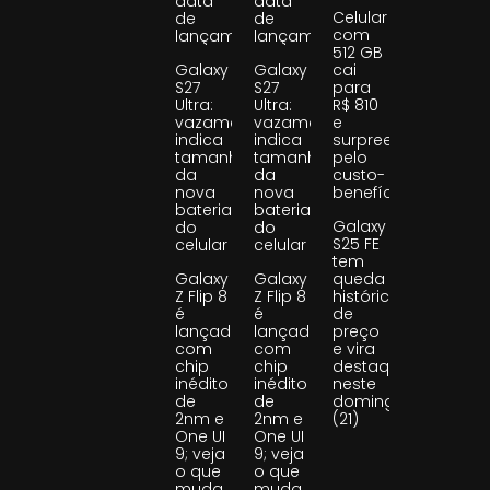
data
data
Celular
de
de
com
lançamento
lançamento
512 GB
Galaxy
Galaxy
cai
S27
S27
para
Ultra:
Ultra:
R$ 810
vazamento
vazamento
e
indica
indica
surpreende
tamanho
tamanho
pelo
da
da
custo-
nova
nova
benefício
bateria
bateria
Galaxy
do
do
S25 FE
celular
celular
tem
Galaxy
Galaxy
queda
Z Flip 8
Z Flip 8
histórica
é
é
de
lançado
lançado
preço
com
com
e vira
chip
chip
destaque
inédito
inédito
neste
de
de
domingo
2nm e
2nm e
(21)
One UI
One UI
9; veja
9; veja
o que
o que
muda
muda