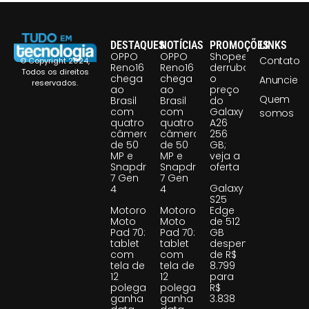
DESTAQUES
NOTÍCIAS
PROMOÇÕES
LINKS
OPPO
OPPO
Shopee
Contato
© Copyright 2024,
Reno16
Reno16
derruba
Todos os direitos
chega
chega
o
Anuncie
reservados.
ao
ao
preço
Quem
Brasil
Brasil
do
com
com
Galaxy
somos
quatro
quatro
A26
câmeras
câmeras
256
de 50
de 50
GB;
MP e
MP e
veja a
Snapdragon
Snapdragon
oferta
7 Gen
7 Gen
Galaxy
4
4
S25
Motorola
Motorola
Edge
Moto
Moto
de 512
Pad 70:
Pad 70:
GB
tablet
tablet
despenca
com
com
de R$
tela de
tela de
8.799
12
12
para
polegadas
polegadas
R$
ganha
ganha
3.838