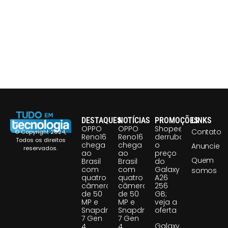
DESTAQUES
NOTÍCIAS
PROMOÇÕES
LINKS
OPPO
OPPO
Shopee
Contato
© Copyright 2024,
Reno16
Reno16
derruba
Todos os direitos
chega
chega
o
Anuncie
reservados.
ao
ao
preço
Quem
Brasil
Brasil
do
com
com
Galaxy
somos
quatro
quatro
A26
câmeras
câmeras
256
de 50
de 50
GB;
MP e
MP e
veja a
Snapdragon
Snapdragon
oferta
7 Gen
7 Gen
Galaxy
4
4