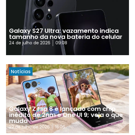
Galaxy S27 Ultra: vazamento indica
tamanho da nova bateria do celular
24 de julho de 2026
09:08
Notícias
Galaxy Z Flip 8 é lançado com chip
inédito de 2nm e One UI 9; veja o que
muda
22 de julho de 2026
18:06