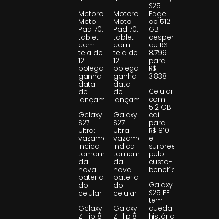
S25
Motorola
Motorola
Edge
Moto
Moto
de 512
Pad 70:
Pad 70:
GB
tablet
tablet
despenca
com
com
de R$
tela de
tela de
8.799
12
12
para
polegadas
polegadas
R$
ganha
ganha
3.838
data
data
Celular
de
de
com
lançamento
lançamento
512 GB
Galaxy
Galaxy
cai
S27
S27
para
Ultra:
Ultra:
R$ 810
vazamento
vazamento
e
indica
indica
surpreende
tamanho
tamanho
pelo
da
da
custo-
nova
nova
benefício
bateria
bateria
Galaxy
do
do
S25 FE
celular
celular
tem
Galaxy
Galaxy
queda
Z Flip 8
Z Flip 8
histórica