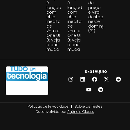
é
é
de
lançado
lançado
preço
com
com
e vira
chip
chip
destaque
inédito
inédito
neste
de
de
domingo
2nm e
2nm e
(21)
One UI
One UI
9; veja
9; veja
o que
o que
muda
muda
DESTAQUES
Políticas de Privacidade
Sobre os Testes
Desenvolvido por
Agência Classe