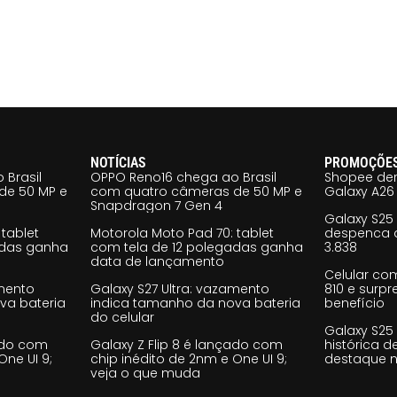
NOTÍCIAS
PROMOÇÕE
 Brasil
OPPO Reno16 chega ao Brasil
Shopee der
de 50 MP e
com quatro câmeras de 50 MP e
Galaxy A26 
Snapdragon 7 Gen 4
Galaxy S25
tablet
Motorola Moto Pad 70: tablet
despenca d
adas ganha
com tela de 12 polegadas ganha
3.838
data de lançamento
Celular co
amento
Galaxy S27 Ultra: vazamento
810 e surp
va bateria
indica tamanho da nova bateria
benefício
do celular
Galaxy S25
çado com
Galaxy Z Flip 8 é lançado com
histórica d
One UI 9;
chip inédito de 2nm e One UI 9;
destaque n
veja o que muda