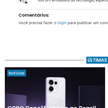
Sou um entusiasta da tecnologia, espe
Comentários:
Você precisa fazer o
login
para publicar um come
ÚLTIMAS
Notícias