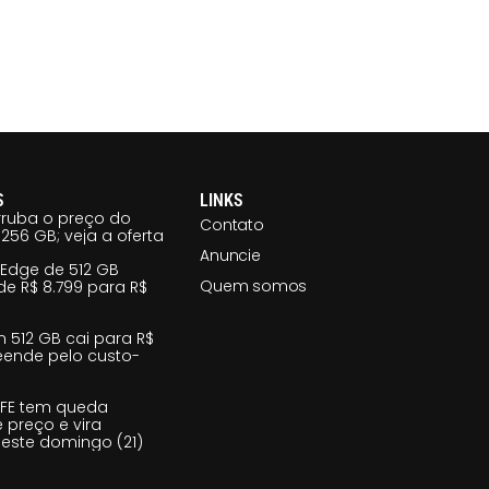
S
LINKS
ruba o preço do
Contato
256 GB; veja a oferta
Anuncie
 Edge de 512 GB
Quem somos
e R$ 8.799 para R$
m 512 GB cai para R$
reende pelo custo-
 FE tem queda
e preço e vira
este domingo (21)