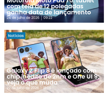
Motorola Moto Pad 70: tablet
com tela de 12 polegadas
ganha data de lançamento
24 de julho de 2026
09:22
Notícias
Galaxy Z Flip 8 é lançado com
chip inédito de 2nm e One UI 9;
veja o que muda
22 de julho de 2026
18:06