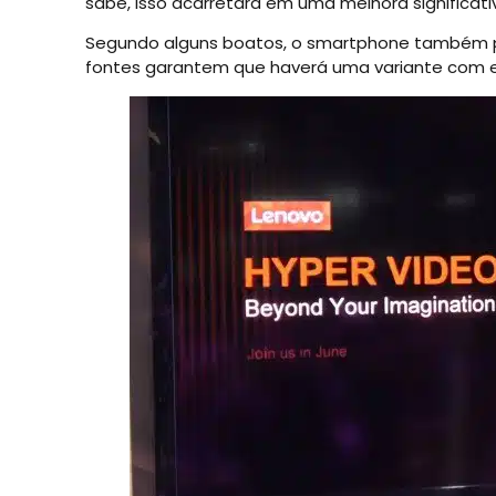
sabe, isso acarretará em uma melhora significati
Segundo alguns boatos, o smartphone também po
fontes garantem que haverá uma variante com e