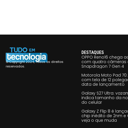
DESTAQUES
OPPO Reno16 chega ao
com quatro câmeras 
© Copyright 2024, Todos os direitos
Snapdragon 7 Gen 4
reservados.
Motorola Moto Pad 70: 
com tela de 12 poleg
data de lançamento
Galaxy S27 Ultra: vaz
indica tamanho da no
do celular
Galaxy Z Flip 8 é lan
chip inédito de 2nm e 
veja o que muda