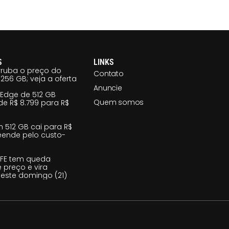
S
LINKS
ruba o preço do
Contato
256 GB; veja a oferta
Anuncie
 Edge de 512 GB
Quem somos
e R$ 8.799 para R$
m 512 GB cai para R$
reende pelo custo-
 FE tem queda
e preço e vira
este domingo (21)