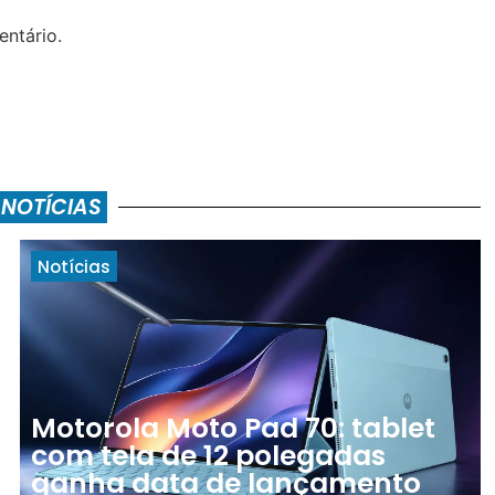
ntário.
 NOTÍCIAS
Notícias
Motorola Moto Pad 70: tablet
com tela de 12 polegadas
ganha data de lançamento