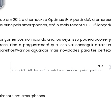
ado em 2012 e chamou-se Optimus G. A partir daí, a empres
 principais smartphones, até o mais recente LG G6,lançad
çamentos no início do ano, ou seja, isso poderá ocorrer j
ss. Fica a pergunta:será que isso vai conseguir atrair u
parelhos?Vamos aguardar mais novidades para ter certez
NEXT
M
Galaxy A8 e A8 Plus serão vendidos em mais um país a partir do dia 10
cialmente em smartphones.