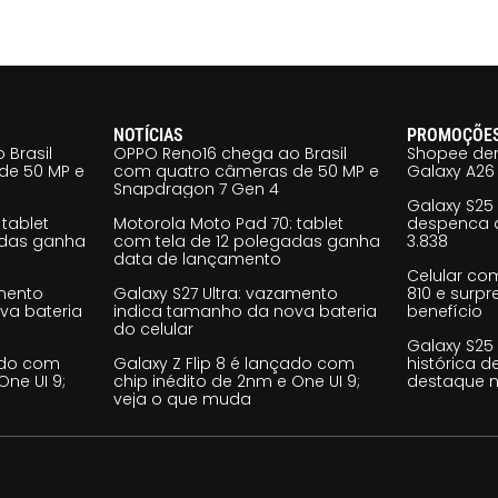
NOTÍCIAS
PROMOÇÕE
 Brasil
OPPO Reno16 chega ao Brasil
Shopee der
de 50 MP e
com quatro câmeras de 50 MP e
Galaxy A26 
Snapdragon 7 Gen 4
Galaxy S25
tablet
Motorola Moto Pad 70: tablet
despenca d
adas ganha
com tela de 12 polegadas ganha
3.838
data de lançamento
Celular co
amento
Galaxy S27 Ultra: vazamento
810 e surp
va bateria
indica tamanho da nova bateria
benefício
do celular
Galaxy S25
çado com
Galaxy Z Flip 8 é lançado com
histórica d
One UI 9;
chip inédito de 2nm e One UI 9;
destaque n
veja o que muda