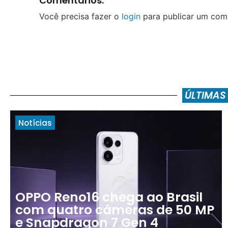
Comentários:
Você precisa fazer o
login
para publicar um come
ÚLTIMAS
Notícias
OPPO Reno16 chega ao Brasil
com quatro câmeras de 50 MP
e Snapdragon 7 Gen 4