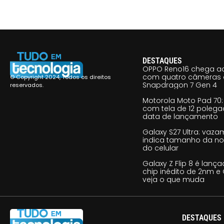
DESTAQUES
OPPO Reno16 chega ao
com quatro câmeras 
© Copyright 2024, Todos os direitos
Snapdragon 7 Gen 4
reservados.
Motorola Moto Pad 70: 
com tela de 12 poleg
data de lançamento
Galaxy S27 Ultra: vaz
indica tamanho da no
do celular
Galaxy Z Flip 8 é lan
chip inédito de 2nm e 
veja o que muda
DESTAQUES