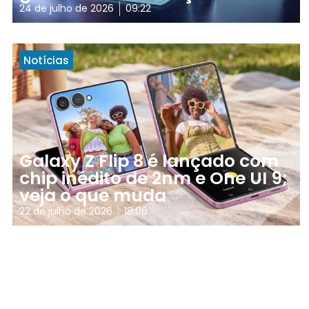
24 de julho de 2026
09:22
Notícias
Galaxy Z Flip 8 é lançado com
chip inédito de 2nm e One UI 9;
veja o que muda
22 de julho de 2026
18:06