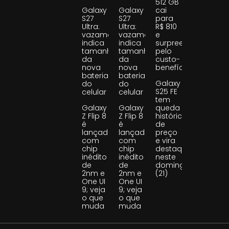
512 GB
Galaxy
Galaxy
cai
S27
S27
para
Ultra:
Ultra:
R$ 810
vazamento
vazamento
e
indica
indica
surpreende
tamanho
tamanho
pelo
da
da
custo-
nova
nova
benefício
bateria
bateria
Galaxy
do
do
S25 FE
celular
celular
tem
Galaxy
Galaxy
queda
Z Flip 8
Z Flip 8
histórica
é
é
de
lançado
lançado
preço
com
com
e vira
chip
chip
destaque
inédito
inédito
neste
de
de
domingo
2nm e
2nm e
(21)
One UI
One UI
9; veja
9; veja
o que
o que
muda
muda