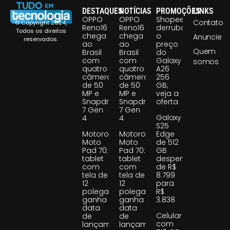
DESTAQUES
NOTÍCIAS
PROMOÇÕES
LINKS
OPPO
OPPO
Shopee
Contato
© Copyright 2024,
Reno16
Reno16
derruba
Todos os direitos
chega
chega
o
Anuncie
reservados.
ao
ao
preço
Quem
Brasil
Brasil
do
com
com
Galaxy
somos
quatro
quatro
A26
câmeras
câmeras
256
de 50
de 50
GB;
MP e
MP e
veja a
Snapdragon
Snapdragon
oferta
7 Gen
7 Gen
Galaxy
4
4
S25
Motorola
Motorola
Edge
Moto
Moto
de 512
Pad 70:
Pad 70:
GB
tablet
tablet
despenca
com
com
de R$
tela de
tela de
8.799
12
12
para
polegadas
polegadas
R$
ganha
ganha
3.838
data
data
Celular
de
de
com
lançamento
lançamento