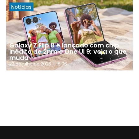
Notícias
Galaxy Z Flip 8 é lançado com chip
inédito de 2nm e One UI 9; veja o que
muda
22 de julho de 2026
18:06