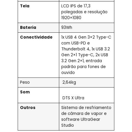
Tela
LCD IPS de 17,3
polegadas e resolução
1920×1080
Bateria
93Wh
Conectividade
1x USB 4 Gen 3×2 Type-C
com USB-PD e
Thunderbolt 4, 1x USB 3.2
Gen 2×1 Type-C, 2x USB
3.2 Gen 2×1, entrada
padrão para fones de
ouvido
Peso
2,64kg
Som
DTS X Ultra
Outros
Sistema de resfriamento
de câmara de vapor e
software UltraGear
Studio