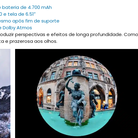
e bateria de 4.700 mAh
e tela de 6.51″
esmo após fim de suporte
 e Dolby Atmos
oduzir perspectivas e efeitos de longa profundidade. Com
sta e prazerosa aos olhos.