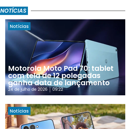
 NOTÍCIAS
Notícias
Motorola Moto Pad 70: tablet
com tela de 12 polegadas
ganha data de lançamento
24 de julho de 2026
09:22
Notícias