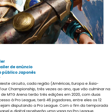
ler
railer de anúncio
lo público Japonês
r
Neste circuito, cada região (Américas, Europa e Ásia-
s Tour Championship, três vezes ao ano, que vão culminar na
nals de MTG Arena terão três edições em 2020, com duas
acesso à Pro League, terá 46 jogadores, entre eles os 12
estejam disputando a Pro League. Com o fim da temporada
papel e digital receberão uma vaga na Pro League.