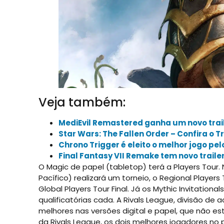
Veja também:
MediEvil Remastered ganha um novo trai
Star Wars: The Fallen Order – Confira o T
Chrono Trigger é eleito o melhor jogo pe
Final Fantasy VII Remake tem novo traile
O Magic de papel (tabletop) terá a Players Tour. 
Pacífico) realizará um torneio, o Regional Player
Global Players Tour Final. Já os Mythic Invitatio
qualificatórias cada. A Rivals League, divisão de 
melhores nas versões digital e papel, que não 
da Rivals League, os dois melhores jogadores no 