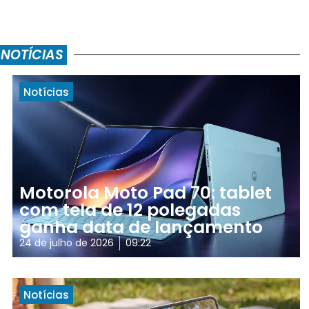
 NOTÍCIAS
Notícias
Motorola Moto Pad 70: tablet
com tela de 12 polegadas
ganha data de lançamento
24 de julho de 2026
09:22
Notícias