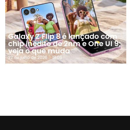
Galaxy Z Flip 8 é lançado com
chip inédito de 2nm e One UI 9;
veja o que muda
22 de julho de 2026
18:06