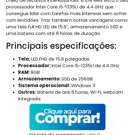
cheio de recursos interessantes. Entre eles está o seu
processador Intel Core i5-1235U de 4.4 GHz que
consegue lidar com tarefas mais intensas sem sofrer
com lentidões. Traz também outras vantagens como
uma tela Full HD LED de 15.6”, armazenamento SSD e
uma bateria com até 8 horas de duração.
Principais especificações:
Tela:
LED FHD de 15.6 polegadas
Processador:
Intel Core i5-1235U de 4.4 GHz
RAM:
8GB
Armazenamento:
SSD de 256GB
Sistema operacional:
Windows 11
Outros:
Bateria de até 8 horas, Wi-Fi, webcam
integrada.
Na tela de pagamento, use o