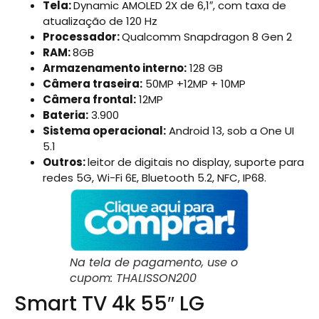
Tela:
Dynamic AMOLED 2X de 6,1″, com taxa de
atualização de 120 Hz
Processador:
Qualcomm Snapdragon 8 Gen 2
RAM:
8GB
Armazenamento interno:
128 GB
Câmera traseira:
50MP +12MP + 10MP
Câmera frontal:
12MP
Bateria:
3.900
Sistema operacional:
Android 13, sob a One UI
5.1
Outros:
leitor de digitais no display, suporte para
redes 5G, Wi-Fi 6E, Bluetooth 5.2, NFC, IP68.
Na tela de pagamento, use o
cupom: THALISSON200
Smart TV 4k 55″ LG