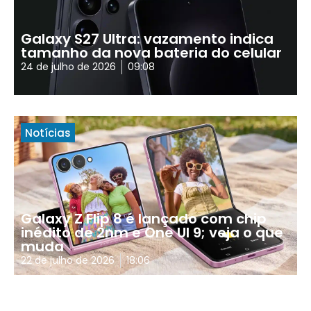
Galaxy S27 Ultra: vazamento indica
tamanho da nova bateria do celular
24 de julho de 2026
09:08
Notícias
Galaxy Z Flip 8 é lançado com chip
inédito de 2nm e One UI 9; veja o que
muda
22 de julho de 2026
18:06