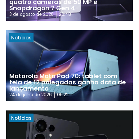
quatro câmeras de 50 MP e
Snapdragon 7 Gen 4
3 de agosto de 2026
20:48
Notícias
Motorola Moto Pad 70: tablet com
tela de 12 polegadas ganha data de
lançamento
24 de julho de 2026
09:22
Notícias