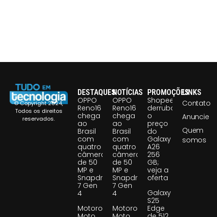
DESTAQUES
NOTÍCIAS
PROMOÇÕES
LINKS
OPPO
OPPO
Shopee
Contato
© Copyright 2024,
Reno16
Reno16
derruba
Todos os direitos
chega
chega
o
Anuncie
reservados.
ao
ao
preço
Quem
Brasil
Brasil
do
com
com
Galaxy
somos
quatro
quatro
A26
câmeras
câmeras
256
de 50
de 50
GB;
MP e
MP e
veja a
Snapdragon
Snapdragon
oferta
7 Gen
7 Gen
Galaxy
4
4
S25
Motorola
Motorola
Edge
Moto
Moto
de 512