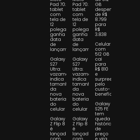
Pad 70:
Pad 70:
GB
tablet
tablet
despenca
com
com
de R$
tela de
tela de
8.799
12
12
para
polegadas
polegadas
R$
ganha
ganha
3.838
data
data
Celular
de
de
com
lançamento
lançamento
512 GB
Galaxy
Galaxy
cai
S27
S27
para
Ultra:
Ultra:
R$ 810
vazamento
vazamento
e
indica
indica
surpreende
tamanho
tamanho
pelo
da
da
custo-
nova
nova
benefício
bateria
bateria
Galaxy
do
do
S25 FE
celular
celular
tem
Galaxy
Galaxy
queda
Z Flip 8
Z Flip 8
histórica
é
é
de
lançado
lançado
preço
com
com
e vira