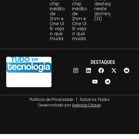
chip
chip
destaque
inédito
inédito
neste
de
de
domingo
2nm e
2nm e
(21)
One UI
One UI
9; veja
9; veja
o que
o que
muda
muda
DESTAQUES
Políticas de Privacidade
Sobre os Testes
Desenvolvido por
Agência Classe