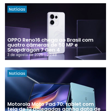
Notícias
OPPO Reno16 chega ao Brasil com
quatro câmeras de 50 MP e
Snapdragon 7 Gen 4
3 de agosto de 2026
20:48
Notícias
Motorola Moto Pad 70: tablet com
tela de 12 polegadas ganha data de