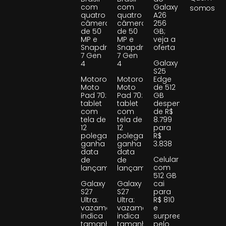
com
com
Galaxy
somos
quatro
quatro
A26
câmeras
câmeras
256
de 50
de 50
GB;
MP e
MP e
veja a
Snapdragon
Snapdragon
oferta
7 Gen
7 Gen
Galaxy
4
4
S25
Motorola
Motorola
Edge
Moto
Moto
de 512
Pad 70:
Pad 70:
GB
tablet
tablet
despenca
com
com
de R$
tela de
tela de
8.799
12
12
para
polegadas
polegadas
R$
ganha
ganha
3.838
data
data
Celular
de
de
com
lançamento
lançamento
512 GB
Galaxy
Galaxy
cai
S27
S27
para
Ultra:
Ultra:
R$ 810
vazamento
vazamento
e
indica
indica
surpreende
tamanho
tamanho
pelo