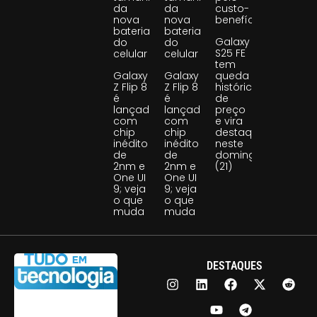
da
da
custo-
nova
nova
benefício
bateria
bateria
Galaxy
do
do
S25 FE
celular
celular
tem
Galaxy
Galaxy
queda
Z Flip 8
Z Flip 8
histórica
é
é
de
lançado
lançado
preço
com
com
e vira
chip
chip
destaque
inédito
inédito
neste
de
de
domingo
2nm e
2nm e
(21)
One UI
One UI
9; veja
9; veja
o que
o que
muda
muda
DESTAQUES