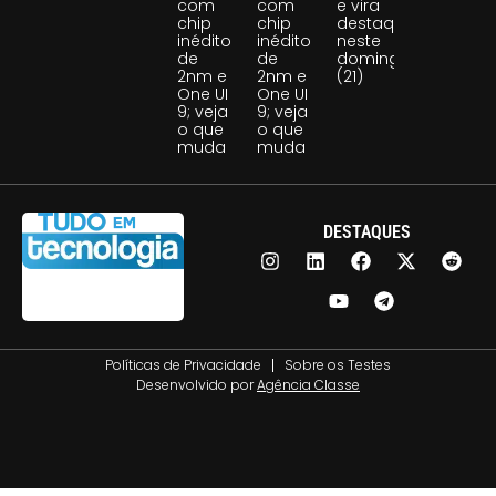
com
com
e vira
chip
chip
destaque
inédito
inédito
neste
de
de
domingo
2nm e
2nm e
(21)
One UI
One UI
9; veja
9; veja
o que
o que
muda
muda
DESTAQUES
Políticas de Privacidade
Sobre os Testes
Desenvolvido por
Agência Classe