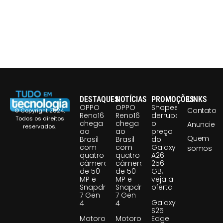
DESTAQUES
NOTÍCIAS
PROMOÇÕES
LINKS
OPPO
OPPO
Shopee
Contato
© Copyright 2024,
Reno16
Reno16
derruba
Todos os direitos
chega
chega
o
Anuncie
reservados.
ao
ao
preço
Quem
Brasil
Brasil
do
com
com
Galaxy
somos
quatro
quatro
A26
câmeras
câmeras
256
de 50
de 50
GB;
MP e
MP e
veja a
Snapdragon
Snapdragon
oferta
7 Gen
7 Gen
Galaxy
4
4
S25
Motorola
Motorola
Edge