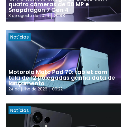
quatro câmeras de 50 MP e
Snapdragon 7 Gen 4
3 de agosto de 2026
20:48
Notícias
Motorola Moto Pad 70: tablet com
tela de 12 polegadas ganha data de
lançamento
24 de julho de 2026
09:22
Notícias