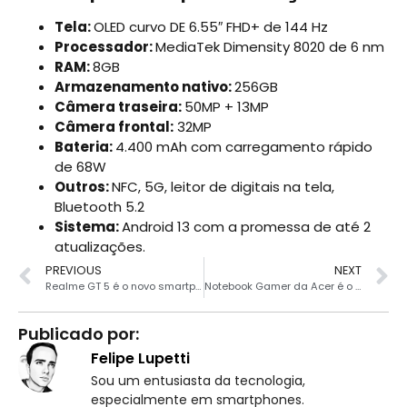
Tela:
OLED curvo DE 6.55″ FHD+ de 144 Hz
Processador:
MediaTek Dimensity 8020 de 6 nm
RAM:
8GB
Armazenamento nativo:
256GB
Câmera traseira:
50MP + 13MP
Câmera frontal:
32MP
Bateria:
4.400 mAh com carregamento rápido
de 68W
Outros:
NFC, 5G, leitor de digitais na tela,
Bluetooth 5.2
Sistema:
Android 13 com a promessa de até 2
atualizações.
PREVIOUS
NEXT
Realme GT 5 é o novo smartphone que carrega em apenas 9 minutos
Notebook Gamer da Acer é o mais barato do Brasil com RTX 3070
Publicado por:
Felipe Lupetti
Sou um entusiasta da tecnologia,
especialmente em smartphones.