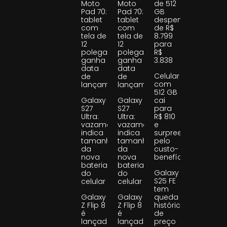
Moto
Moto
de 512
Pad 70:
Pad 70:
GB
tablet
tablet
despenca
com
com
de R$
tela de
tela de
8.799
12
12
para
polegadas
polegadas
R$
ganha
ganha
3.838
data
data
Celular
de
de
com
lançamento
lançamento
512 GB
Galaxy
Galaxy
cai
S27
S27
para
Ultra:
Ultra:
R$ 810
vazamento
vazamento
e
indica
indica
surpreende
tamanho
tamanho
pelo
da
da
custo-
nova
nova
benefício
bateria
bateria
Galaxy
do
do
S25 FE
celular
celular
tem
Galaxy
Galaxy
queda
Z Flip 8
Z Flip 8
histórica
é
é
de
lançado
lançado
preço