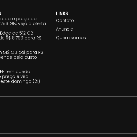
S
LINKS
ruba o preço do
Contato
256 GB; veja a oferta
Anuncie
 Edge de 512 GB
Quem somos
e R$ 8.799 para R$
m 512 GB cai para R$
reende pelo custo-
 FE tem queda
e preço e vira
este domingo (21)