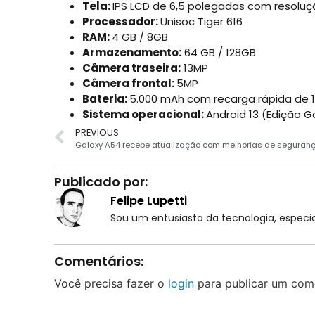
Tela:
IPS LCD de 6,5 polegadas com resolu
Processador:
Unisoc Tiger 616
RAM:
4 GB / 8GB
Armazenamento:
64 GB / 128GB
Câmera traseira:
13MP
Câmera frontal:
5MP
Bateria:
5.000 mAh com recarga rápida de 
Sistema operacional:
Android 13 (Edição G
PREVIOUS
Galaxy A54 recebe atualização com melhorias de seguran
Publicado por:
Felipe Lupetti
Sou um entusiasta da tecnologia, espe
Comentários:
Você precisa fazer o
login
para publicar um come