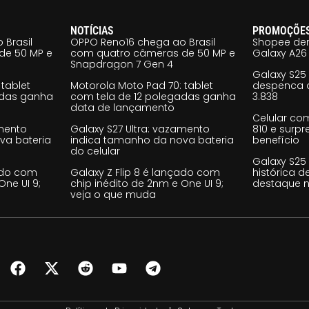
NOTÍCIAS
PROMOÇÕE
 Brasil
OPPO Reno16 chega ao Brasil
Shopee der
de 50 MP e
com quatro câmeras de 50 MP e
Galaxy A26 
Snapdragon 7 Gen 4
Galaxy S25
tablet
Motorola Moto Pad 70: tablet
despenca d
adas ganha
com tela de 12 polegadas ganha
3.838
data de lançamento
Celular co
amento
Galaxy S27 Ultra: vazamento
810 e surp
va bateria
indica tamanho da nova bateria
benefício
do celular
Galaxy S25
çado com
Galaxy Z Flip 8 é lançado com
histórica d
One UI 9;
chip inédito de 2nm e One UI 9;
destaque n
veja o que muda