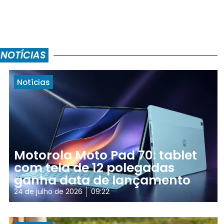
 NOTÍCIAS
Notícias
Motorola Moto Pad 70: tablet
com tela de 12 polegadas
ganha data de lançamento
24 de julho de 2026
09:22