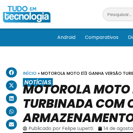
Android
Comparativos
D
INÍCIO
»
MOTOROLA MOTO E13 GANHA VERSÃO TUR
NOTÍCIAS
MOTOROLA MOTO 
TURBINADA COM O
ARMAZENAMENT
Publicado por
Felipe Lupetti
14 de agosto