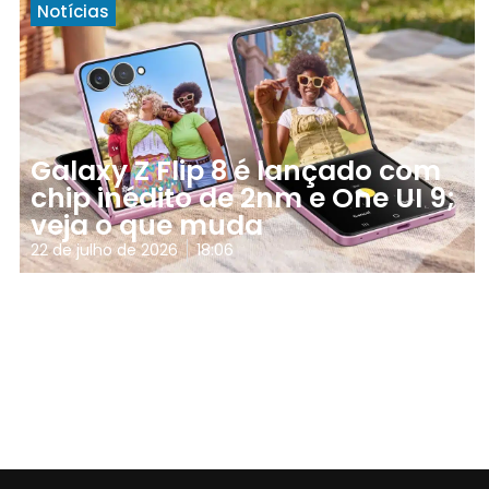
Notícias
Galaxy Z Flip 8 é lançado com
chip inédito de 2nm e One UI 9;
veja o que muda
22 de julho de 2026
18:06