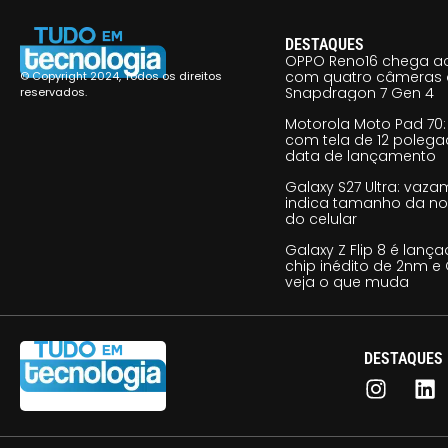
DESTAQUES
OPPO Reno16 chega ao
com quatro câmeras 
© Copyright 2024, Todos os direitos
Snapdragon 7 Gen 4
reservados.
Motorola Moto Pad 70: 
com tela de 12 poleg
data de lançamento
Galaxy S27 Ultra: vaz
indica tamanho da no
do celular
Galaxy Z Flip 8 é lan
chip inédito de 2nm e 
veja o que muda
DESTAQUES