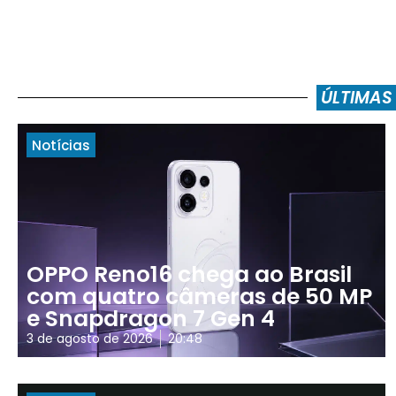
ÚLTIMAS
Notícias
OPPO Reno16 chega ao Brasil
com quatro câmeras de 50 MP
e Snapdragon 7 Gen 4
3 de agosto de 2026
20:48