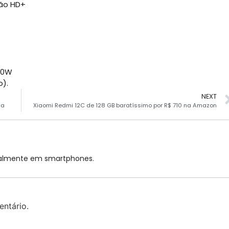
ção HD+
10W
o).
NEXT
ça
Xiaomi Redmi 12C de 128 GB baratíssimo por R$ 710 na Amazon
cialmente em smartphones.
ntário.