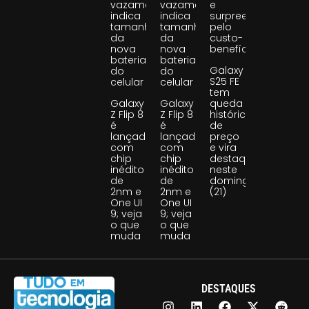
vazamento
vazamento
e
indica
indica
surpreende
tamanho
tamanho
pelo
da
da
custo-
nova
nova
benefício
bateria
bateria
Galaxy
do
do
S25 FE
celular
celular
tem
Galaxy
Galaxy
queda
Z Flip 8
Z Flip 8
histórica
é
é
de
lançado
lançado
preço
com
com
e vira
chip
chip
destaque
inédito
inédito
neste
de
de
domingo
2nm e
2nm e
(21)
One UI
One UI
9; veja
9; veja
o que
o que
muda
muda
DESTAQUES