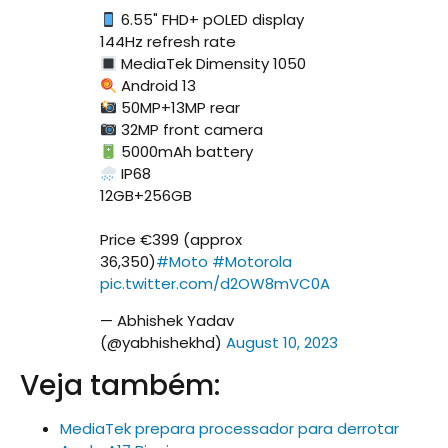
6.55" FHD+ pOLED display
144Hz refresh rate
MediaTek Dimensity 1050
Android 13
50MP+13MP rear
32MP front camera
5000mAh battery
IP68
12GB+256GB
Price €399 (approx
₹36,350)
#Moto
#Motorola
pic.twitter.com/d2OW8mVC0A
— Abhishek Yadav
(@yabhishekhd)
August 10, 2023
Veja também:
MediaTek prepara processador para derrotar