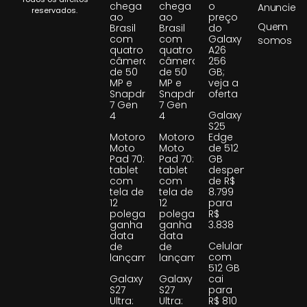
chega
chega
o
Anuncie
reservados.
ao
ao
preço
Quem
Brasil
Brasil
do
com
com
Galaxy
somos
quatro
quatro
A26
câmeras
câmeras
256
de 50
de 50
GB;
MP e
MP e
veja a
Snapdragon
Snapdragon
oferta
7 Gen
7 Gen
Galaxy
4
4
S25
Motorola
Motorola
Edge
Moto
Moto
de 512
Pad 70:
Pad 70:
GB
tablet
tablet
despenca
com
com
de R$
tela de
tela de
8.799
12
12
para
polegadas
polegadas
R$
ganha
ganha
3.838
data
data
Celular
de
de
com
lançamento
lançamento
512 GB
Galaxy
Galaxy
cai
S27
S27
para
Ultra:
Ultra:
R$ 810