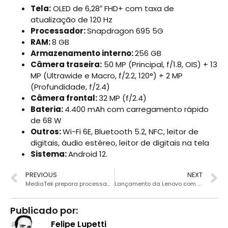
Tela:
OLED de 6,28″ FHD+ com taxa de
atualização de 120 Hz
Processador:
Snapdragon 695 5G
RAM:
8 GB
Armazenamento interno:
256 GB
Câmera traseira:
50 MP (Principal, f/1.8, OIS) + 13
MP (Ultrawide e Macro, f/2.2, 120°) + 2 MP
(Profundidade, f/2.4)
Câmera frontal:
32 MP (f/2.4)
Bateria:
4.400 mAh com carregamento rápido
de 68 W
Outros:
Wi-Fi 6E, Bluetooth 5.2, NFC, leitor de
digitais, áudio estéreo, leitor de digitais na tela
Sistema:
Android 12.
PREVIOUS
NEXT
MediaTek prepara processador para derrotar Apple A17 Bionic
Lançamento da Lenovo com Ryzen 5 aparece com ótimo preço parcelado
Publicado por:
Felipe Lupetti