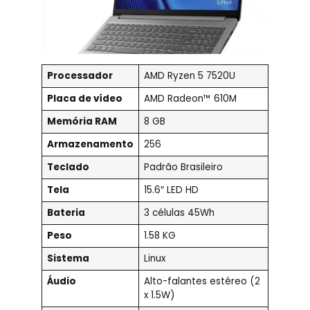
Processador
AMD Ryzen 5 7520U
Placa de vídeo
‎AMD Radeon™ 610M
Memória RAM
8 GB
Armazenamento
256
Teclado
Padrão Brasileiro
Tela
15.6″ LED HD
Bateria
3 células 45Wh
Peso
1.58 KG
Sistema
Linux
Áudio
Alto-falantes estéreo (2
x 1.5W)