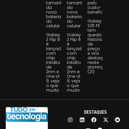
tamanho
tamanho
pelo
da
da
custo-
nova
nova
benefício
bateria
bateria
Galaxy
do
do
S25 FE
celular
celular
tem
Galaxy
Galaxy
queda
Z Flip 8
Z Flip 8
histórica
é
é
de
lançado
lançado
preço
com
com
e vira
chip
chip
destaque
inédito
inédito
neste
de
de
domingo
2nm e
2nm e
(21)
One UI
One UI
9; veja
9; veja
o que
o que
muda
muda
DESTAQUES