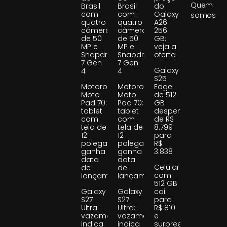
Quem
Brasil
Brasil
do
com
com
Galaxy
somos
quatro
quatro
A26
câmeras
câmeras
256
de 50
de 50
GB;
MP e
MP e
veja a
Snapdragon
Snapdragon
oferta
7 Gen
7 Gen
Galaxy
4
4
S25
Motorola
Motorola
Edge
Moto
Moto
de 512
Pad 70:
Pad 70:
GB
tablet
tablet
despenca
com
com
de R$
tela de
tela de
8.799
12
12
para
polegadas
polegadas
R$
ganha
ganha
3.838
data
data
Celular
de
de
com
lançamento
lançamento
512 GB
Galaxy
Galaxy
cai
S27
S27
para
Ultra:
Ultra:
R$ 810
vazamento
vazamento
e
indica
indica
surpreende