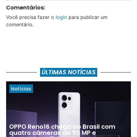
Comentários:
Você precisa fazer o
login
para publicar um
comentário.
ÚLTIMAS NOTÍCIAS
Notícias
OPPO Reno16 chega ao Brasil com
quatro câmeras de 50 MP e