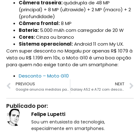
Câmera traseira:
quádrupla de 48 MP
(principal) + 8 MP (ultrawide) + 2 MP (macro) + 2
(profundidade)
Câmera frontal:
8 MP
Bateria:
5.000 mAh com carregador de 20 W
Cores:
Cinza ou branco
Sistema operacional:
Android 11 com My UX.
Com super desconto no Magalu por apenas R$ 1079 à
vista ou R$ 1.199 em 10x, o Moto G10 é uma boa opção
para quem não exige tanto de um smartphone:
Desconto – Moto G10
PREVIOUS
NEXT
Google anuncia medidas para combater apps falsos da Play Store
Galaxy A52 e A72 com descontos de até R$ 1600 e brinde
Publicado por:
Felipe Lupetti
Sou um entusiasta da tecnologia,
especialmente em smartphones.