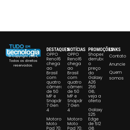
DESTAQUES
NOTÍCIAS
PROMOÇÕES
LINKS
OPPO
OPPO
Shopee
Contato
© Copyright 2024,
Reno16
Reno16
derruba
Todos os direitos
chega
chega
o
Anuncie
reservados.
ao
ao
preço
Quem
Brasil
Brasil
do
com
com
Galaxy
somos
quatro
quatro
A26
câmeras
câmeras
256
de 50
de 50
GB;
MP e
MP e
veja a
Snapdragon
Snapdragon
oferta
7 Gen
7 Gen
Galaxy
4
4
S25
Motorola
Motorola
Edge
Moto
Moto
de 512
Pad 70:
Pad 70:
GB