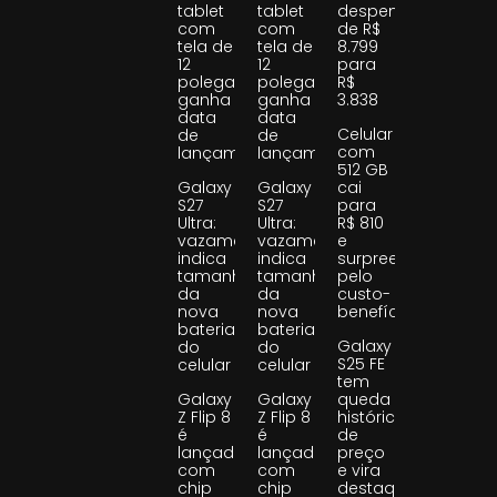
tablet
tablet
despenca
com
com
de R$
tela de
tela de
8.799
12
12
para
polegadas
polegadas
R$
ganha
ganha
3.838
data
data
Celular
de
de
com
lançamento
lançamento
512 GB
Galaxy
Galaxy
cai
S27
S27
para
Ultra:
Ultra:
R$ 810
vazamento
vazamento
e
indica
indica
surpreende
tamanho
tamanho
pelo
da
da
custo-
nova
nova
benefício
bateria
bateria
Galaxy
do
do
S25 FE
celular
celular
tem
Galaxy
Galaxy
queda
Z Flip 8
Z Flip 8
histórica
é
é
de
lançado
lançado
preço
com
com
e vira
chip
chip
destaque