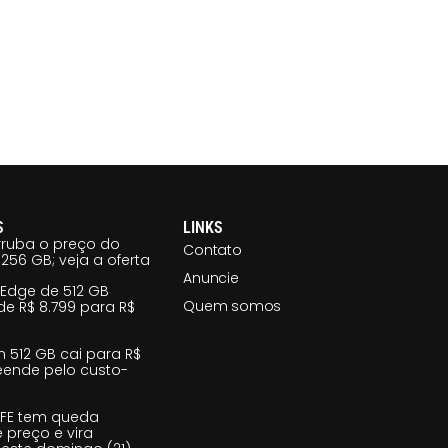
S
LINKS
ruba o preço do
Contato
256 GB; veja a oferta
Anuncie
 Edge de 512 GB
Quem somos
e R$ 8.799 para R$
m 512 GB cai para R$
reende pelo custo-
 FE tem queda
e preço e vira