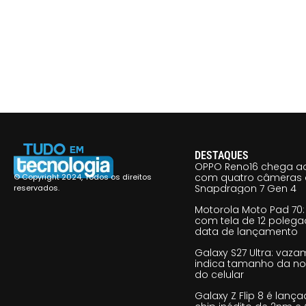
DESTAQUES
OPPO Reno16 chega ao
com quatro câmeras 
© Copyright 2024, Todos os direitos
Snapdragon 7 Gen 4
reservados.
Motorola Moto Pad 70: 
com tela de 12 poleg
data de lançamento
Galaxy S27 Ultra: vaz
indica tamanho da no
do celular
Galaxy Z Flip 8 é lan