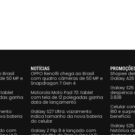
NOTÍCIAS
PROMOÇÕE
 Brasil
OPPO Reno16 chega ao Brasil
Shopee der
de 50 MP e
com quatro câmeras de 50 MP e
Galaxy A26 
Snapdragon 7 Gen 4
Galaxy S25
tablet
Motorola Moto Pad 70: tablet
despenca d
adas ganha
com tela de 12 polegadas ganha
3.838
data de lançamento
Celular co
amento
Galaxy S27 Ultra: vazamento
810 e surp
va bateria
indica tamanho da nova bateria
benefício
do celular
Galaxy S25
çado com
Galaxy Z Flip 8 é lançado com
histórica d