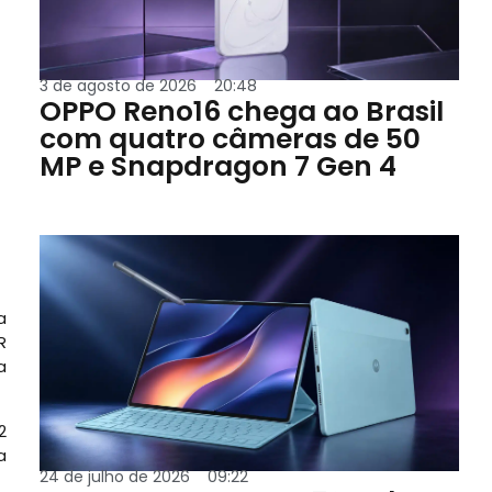
3 de agosto de 2026
20:48
OPPO Reno16 chega ao Brasil
com quatro câmeras de 50
MP e Snapdragon 7 Gen 4
a
R
a
2
a
24 de julho de 2026
09:22