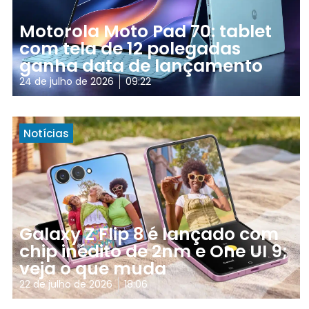
Motorola Moto Pad 70: tablet
com tela de 12 polegadas
ganha data de lançamento
24 de julho de 2026
09:22
Notícias
Galaxy Z Flip 8 é lançado com
chip inédito de 2nm e One UI 9;
veja o que muda
22 de julho de 2026
18:06