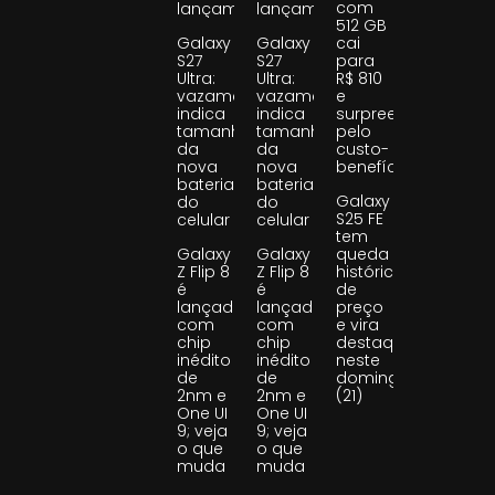
com
lançamento
lançamento
512 GB
Galaxy
Galaxy
cai
S27
S27
para
Ultra:
Ultra:
R$ 810
vazamento
vazamento
e
indica
indica
surpreende
tamanho
tamanho
pelo
da
da
custo-
nova
nova
benefício
bateria
bateria
Galaxy
do
do
S25 FE
celular
celular
tem
Galaxy
Galaxy
queda
Z Flip 8
Z Flip 8
histórica
é
é
de
lançado
lançado
preço
com
com
e vira
chip
chip
destaque
inédito
inédito
neste
de
de
domingo
2nm e
2nm e
(21)
One UI
One UI
9; veja
9; veja
o que
o que
muda
muda