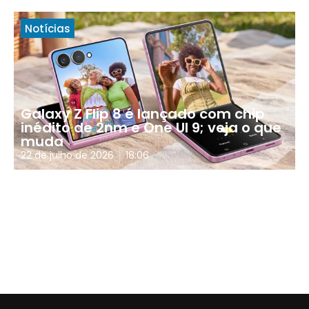
Notícias
Galaxy Z Flip 8 é lançado com chip
inédito de 2nm e One UI 9; veja o que
muda
22 de julho de 2026
18:06