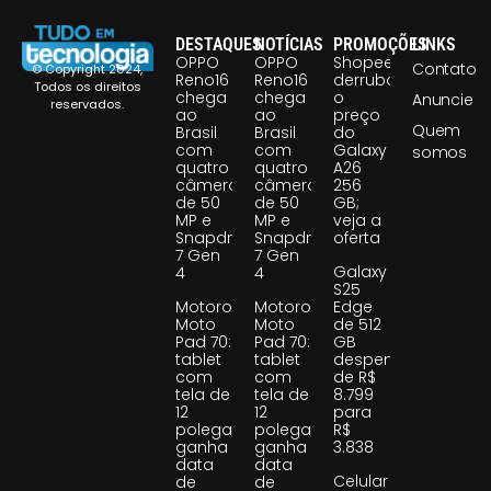
DESTAQUES
NOTÍCIAS
PROMOÇÕES
LINKS
OPPO
OPPO
Shopee
Contato
© Copyright 2024,
Reno16
Reno16
derruba
Todos os direitos
chega
chega
o
Anuncie
reservados.
ao
ao
preço
Quem
Brasil
Brasil
do
com
com
Galaxy
somos
quatro
quatro
A26
câmeras
câmeras
256
de 50
de 50
GB;
MP e
MP e
veja a
Snapdragon
Snapdragon
oferta
7 Gen
7 Gen
Galaxy
4
4
S25
Motorola
Motorola
Edge
Moto
Moto
de 512
Pad 70:
Pad 70:
GB
tablet
tablet
despenca
com
com
de R$
tela de
tela de
8.799
12
12
para
polegadas
polegadas
R$
ganha
ganha
3.838
data
data
Celular
de
de