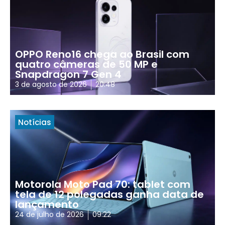
OPPO Reno16 chega ao Brasil com
quatro câmeras de 50 MP e
Snapdragon 7 Gen 4
3 de agosto de 2026
20:48
Notícias
Motorola Moto Pad 70: tablet com
tela de 12 polegadas ganha data de
lançamento
24 de julho de 2026
09:22