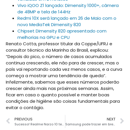
Vivo iQOO Z1 lançado: Dimensity 1000+, câmera
de 48MP e tela de 144Hz
Redmi 10X será lançado em 26 de Maio com o
novo MediaTek Dimensity 820
Chipset Dimensity 820 apresentado com
melhorias na GPU e CPU
Renato Cotta, professor titular da Coppe/UFRJ e
consultor técnico da Marinha do Brasil, explicou:
“Depois do pico, o número de casos acumulados
continua crescendo, ele não para de crescer, mas o
país vai reportando cada vez menos casos, e a curva
começa a mostrar uma tendência de queda”.
Infelizmente, sabemos que esses números poderão
crescer ainda mais nas próximas semanas. Assim,
ficar em casa o quanto possível e manter boas
condições de higiêne são coisas fundamentais para
evitar o contágio.
PREVIOUS
NEXT
Sucesso! Realme Narzo 10 teve 70.000 unidades vendidas em 2 minutos
Samsung pode trazer em breve recursos de estabilização de imagem para a série Galaxy A