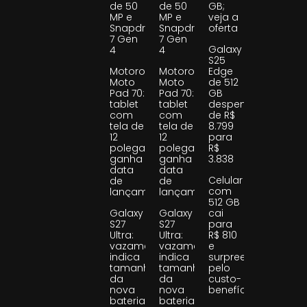
de 50
de 50
GB;
MP e
MP e
veja a
Snapdragon
Snapdragon
oferta
7 Gen
7 Gen
Galaxy
4
4
S25
Motorola
Motorola
Edge
Moto
Moto
de 512
Pad 70:
Pad 70:
GB
tablet
tablet
despenca
com
com
de R$
tela de
tela de
8.799
12
12
para
polegadas
polegadas
R$
ganha
ganha
3.838
data
data
Celular
de
de
com
lançamento
lançamento
512 GB
Galaxy
Galaxy
cai
S27
S27
para
Ultra:
Ultra:
R$ 810
vazamento
vazamento
e
indica
indica
surpreende
tamanho
tamanho
pelo
da
da
custo-
nova
nova
benefício
bateria
bateria