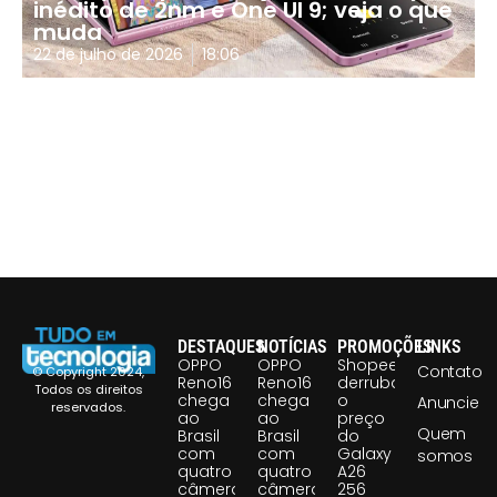
inédito de 2nm e One UI 9; veja o que
muda
22 de julho de 2026
18:06
DESTAQUES
NOTÍCIAS
PROMOÇÕES
LINKS
OPPO
OPPO
Shopee
Contato
© Copyright 2024,
Reno16
Reno16
derruba
Todos os direitos
chega
chega
o
Anuncie
reservados.
ao
ao
preço
Quem
Brasil
Brasil
do
com
com
Galaxy
somos
quatro
quatro
A26
câmeras
câmeras
256